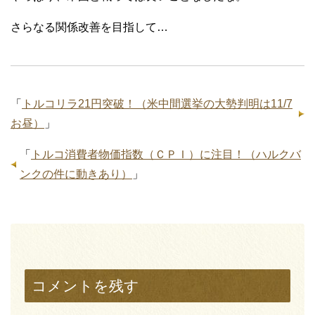
さらなる関係改善を目指して…
「
トルコリラ21円突破！（米中間選挙の大勢判明は11/7
お昼）
」
「
トルコ消費者物価指数（ＣＰＩ）に注目！（ハルクバ
ンクの件に動きあり）
」
コメントを残す