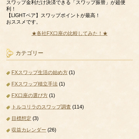
スワップ金利だけ決済できる「スワップ振替」が超便
利！
【LIGHTペア】スワップポイントが最高！
おススメです。
★各社FX口座の比較してみた！★
カテゴリー
FXスワップ生活の始め方
(1)
FXスワップ積立手法
(1)
FX口座の選び方
(1)
トルコリラのスワップ調査
(114)
目標想定
(3)
収益カレンダー
(26)