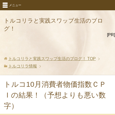
メニュー
トルコリラと実践スワップ生活のブロ
グ！
[PR]
トルコリラと実践スワップ生活のブログ！
TOP
トルコリラ情報
トルコ10月消費者物価指数ＣＰ
Ｉの結果！（予想よりも悪い数
字）