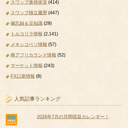
スワップ進捗状況
(414)
スワップ積立履歴
(447)
備忘録＆豆知識
(29)
トルコリラ情報
(2,141)
メキシコペソ情報
(57)
南アフリカランド情報
(52)
マーケット情報
(243)
FX口座情報
(8)
人気記事ランキング
2026年7月の月間収益カレンダー！