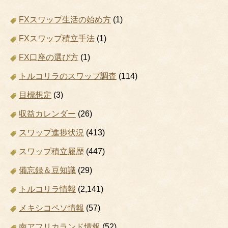
FXスワップ生活の始め方
(1)
FXスワップ積立手法
(1)
FX口座の選び方
(1)
トルコリラのスワップ調査
(114)
目標想定
(3)
収益カレンダー
(26)
スワップ進捗状況
(413)
スワップ積立履歴
(447)
備忘録＆豆知識
(29)
トルコリラ情報
(2,141)
メキシコペソ情報
(57)
南アフリカランド情報
(52)