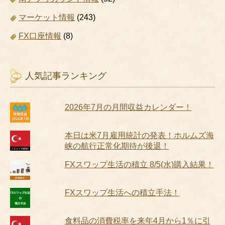
マーケット情報
(243)
FX口座情報
(8)
人気記事ランキング
2026年7月の月間収益カレンダー！
本日は米7月雇用統計の発表！ホルムズ海
峡の航行正常化期待が後退！
FXスワップ生活の積立 8/5(水)購入結果！
FXスワップ生活への積立手法！
食料品の消費税率を来年4月から1％に引