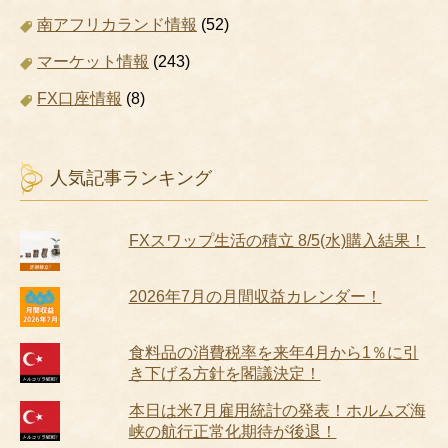
南アフリカランド情報
(52)
マーケット情報
(243)
FX口座情報
(8)
人気記事ランキング
FXスワップ生活の積立 8/5(水)購入結果！
2026年7月の月間収益カレンダー！
食料品の消費税率を来年4月から1％に引
き下げる方針を閣議決定！
本日は米7月雇用統計の発表！ホルムズ海
峡の航行正常化期待が後退！