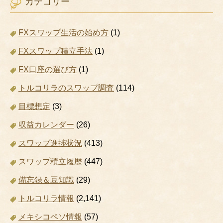
カテゴリー
FXスワップ生活の始め方
(1)
FXスワップ積立手法
(1)
FX口座の選び方
(1)
トルコリラのスワップ調査
(114)
目標想定
(3)
収益カレンダー
(26)
スワップ進捗状況
(413)
スワップ積立履歴
(447)
備忘録＆豆知識
(29)
トルコリラ情報
(2,141)
メキシコペソ情報
(57)