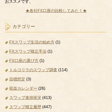
おススメです。
★各社FX口座の比較してみた！★
カテゴリー
FXスワップ生活の始め方
(1)
FXスワップ積立手法
(1)
FX口座の選び方
(1)
トルコリラのスワップ調査
(114)
目標想定
(3)
収益カレンダー
(26)
スワップ進捗状況
(413)
スワップ積立履歴
(447)