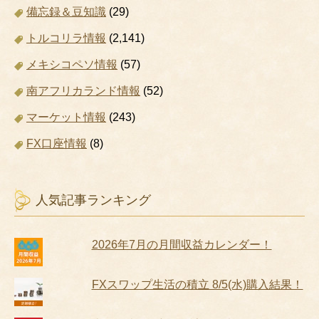
備忘録＆豆知識
(29)
トルコリラ情報
(2,141)
メキシコペソ情報
(57)
南アフリカランド情報
(52)
マーケット情報
(243)
FX口座情報
(8)
人気記事ランキング
2026年7月の月間収益カレンダー！
FXスワップ生活の積立 8/5(水)購入結果！