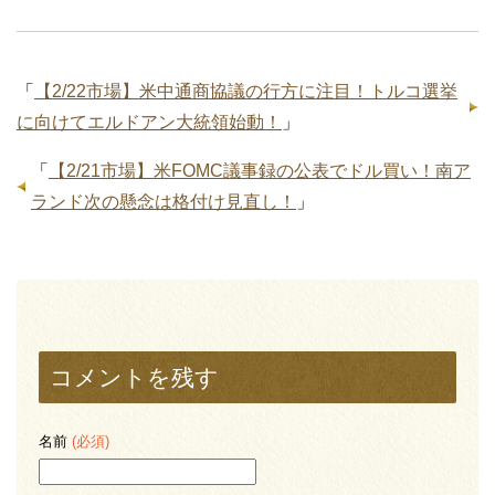
「
【2/22市場】米中通商協議の行方に注目！トルコ選挙
に向けてエルドアン大統領始動！
」
「
【2/21市場】米FOMC議事録の公表でドル買い！南ア
ランド次の懸念は格付け見直し！
」
コメントを残す
名前
(必須)