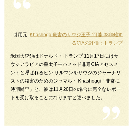
引用元:
Khashoggi殺害のサウジ王子 ‘可能’を非難す
るCIAの評価：トランプ
米国大統領はドナルド・ トランプ 11月17日にはサ
ウジアラビアの皇太子モハメッド非難CIAアセスメ
ントと呼ばれるビン サルマンをサウジのジャーナリ
ストの殺害のためのジャマル・ Khashoggi「非常に
時期尚早」と、彼は11月20日の場合に完全なレポー
トを受け取ることになりますと述べました。