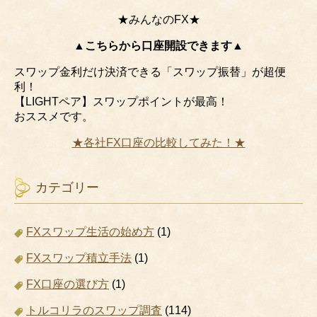
★みんなのFX★
▲こちらから口座開設できます▲
スワップ金利だけ決済できる「スワップ振替」が超便
利！
【LIGHTペア】スワップポイントが最高！
おススメです。
★各社FX口座の比較してみた！★
カテゴリー
FXスワップ生活の始め方
(1)
FXスワップ積立手法
(1)
FX口座の選び方
(1)
トルコリラのスワップ調査
(114)