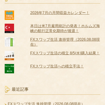
2026年7月の月間収益カレンダー！
本日は米7月雇用統計の発表！ホルムズ海
峡の航行正常化期待が後退！
FXスワップ生活 進捗管理（2026.08.08現
在）
FXスワップ生活の積立 8/5(水)購入結果！
FXスワップ生活への積立手法！
最近記事
FXスワップ生活 進捗管理（2026.08.08現在）