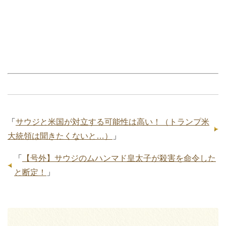
「
サウジと米国が対立する可能性は高い！（トランプ米
大統領は聞きたくないと…）
」
「
【号外】サウジのムハンマド皇太子が殺害を命令した
と断定！
」