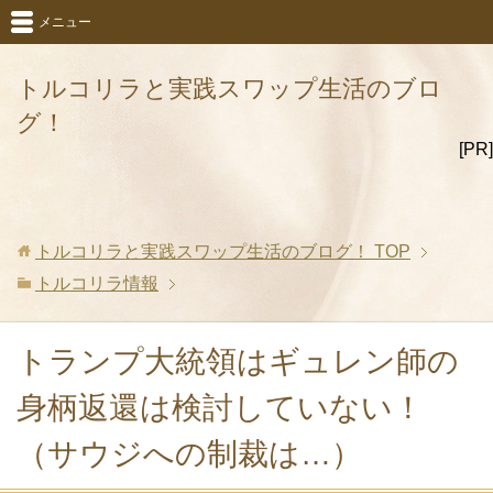
メニュー
トルコリラと実践スワップ生活のブロ
グ！
[PR]
トルコリラと実践スワップ生活のブログ！
TOP
トルコリラ情報
トランプ大統領はギュレン師の
身柄返還は検討していない！
（サウジへの制裁は…）