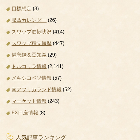
目標想定
(3)
収益カレンダー
(26)
スワップ進捗状況
(414)
スワップ積立履歴
(447)
備忘録＆豆知識
(29)
トルコリラ情報
(2,141)
メキシコペソ情報
(57)
南アフリカランド情報
(52)
マーケット情報
(243)
FX口座情報
(8)
人気記事ランキング