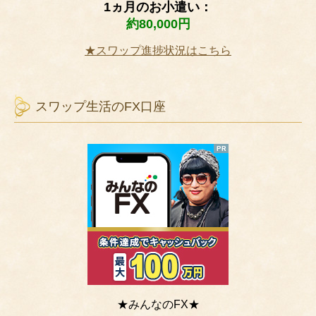
1ヵ月のお小遣い：
約80,000円
★スワップ進捗状況はこちら
スワップ生活のFX口座
★みんなのFX★