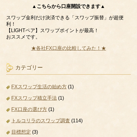
▲こちらから口座開設できます▲
スワップ金利だけ決済できる「スワップ振替」が超便
利！
【LIGHTペア】スワップポイントが最高！
おススメです。
★各社FX口座の比較してみた！★
カテゴリー
FXスワップ生活の始め方
(1)
FXスワップ積立手法
(1)
FX口座の選び方
(1)
トルコリラのスワップ調査
(114)
目標想定
(3)