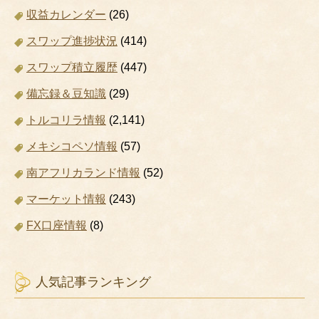
収益カレンダー
(26)
スワップ進捗状況
(414)
スワップ積立履歴
(447)
備忘録＆豆知識
(29)
トルコリラ情報
(2,141)
メキシコペソ情報
(57)
南アフリカランド情報
(52)
マーケット情報
(243)
FX口座情報
(8)
人気記事ランキング