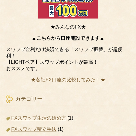
★みんなのFX★
▲こちらから口座開設できます▲
スワップ金利だけ決済できる「スワップ振替」が超便
利！
【LIGHTペア】スワップポイントが最高！
おススメです。
★各社FX口座の比較してみた！★
カテゴリー
FXスワップ生活の始め方
(1)
FXスワップ積立手法
(1)