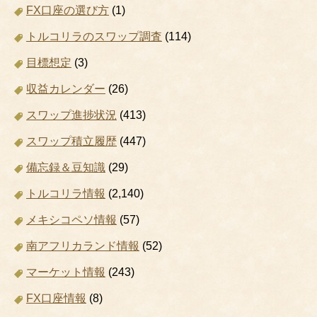
FX口座の選び方
(1)
トルコリラのスワップ調査
(114)
目標想定
(3)
収益カレンダー
(26)
スワップ進捗状況
(413)
スワップ積立履歴
(447)
備忘録＆豆知識
(29)
トルコリラ情報
(2,140)
メキシコペソ情報
(57)
南アフリカランド情報
(52)
マーケット情報
(243)
FX口座情報
(8)