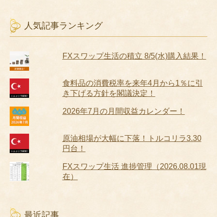
人気記事ランキング
FXスワップ生活の積立 8/5(水)購入結果！
食料品の消費税率を来年4月から1％に引
き下げる方針を閣議決定！
2026年7月の月間収益カレンダー！
原油相場が大幅に下落！トルコリラ3.30
円台！
FXスワップ生活 進捗管理（2026.08.01現
在）
最近記事