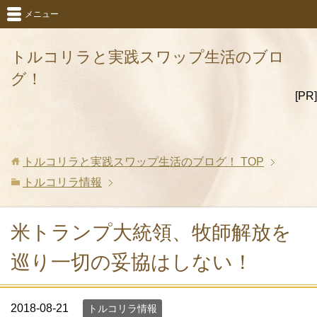
メニュー
トルコリラと実践スワップ生活のブロ
グ！
[PR]
トルコリラと実践スワップ生活のブログ！
TOP
トルコリラ情報
米トランプ大統領、牧師解放を
巡り一切の妥協はしない！
2018-08-21
トルコリラ情報