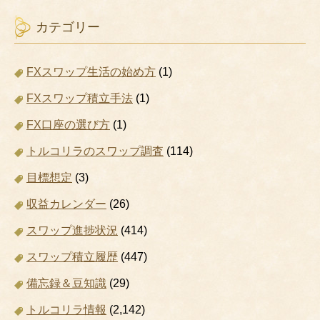
カテゴリー
FXスワップ生活の始め方
(1)
FXスワップ積立手法
(1)
FX口座の選び方
(1)
トルコリラのスワップ調査
(114)
目標想定
(3)
収益カレンダー
(26)
スワップ進捗状況
(414)
スワップ積立履歴
(447)
備忘録＆豆知識
(29)
トルコリラ情報
(2,142)