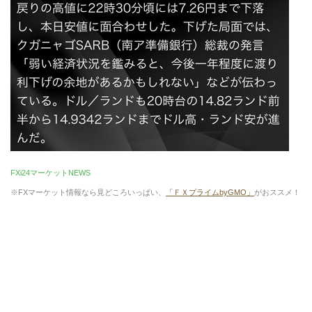
FXi24マーケットNEWS
※FXマーケット情報なら見どころいっぱい、
「ＦＸプライムbyGMO」
がおススメ！