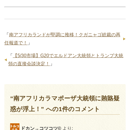
「
南アフリカランドが堅調に推移！クガニャゴ総裁の再
任報道で！
」
「
【5/30市場】G20でエルドアン大統領とトランプ大統
領の直接会談決定！
」
“南アフリカラマポーザ大統領に賄賂疑
惑が浮上！” への1件のコメント
ドカン→コツコツ©
より: