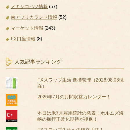
メキシコペソ情報
(57)
南アフリカランド情報
(52)
マーケット情報
(243)
FX口座情報
(8)
人気記事ランキング
FXスワップ生活 進捗管理（2026.08.08現
在）
2026年7月の月間収益カレンダー！
本日は米7月雇用統計の発表！ホルムズ海
峡の航行正常化期待が後退！
FXスワップ生活への積立手法！