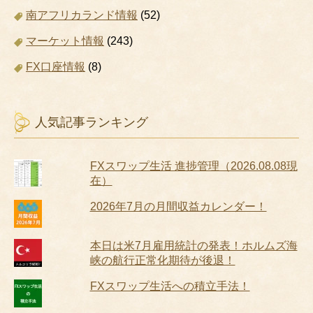
南アフリカランド情報
(52)
マーケット情報
(243)
FX口座情報
(8)
人気記事ランキング
FXスワップ生活 進捗管理（2026.08.08現
在）
2026年7月の月間収益カレンダー！
本日は米7月雇用統計の発表！ホルムズ海
峡の航行正常化期待が後退！
FXスワップ生活への積立手法！