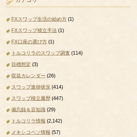
FXスワップ生活の始め方
(1)
FXスワップ積立手法
(1)
FX口座の選び方
(1)
トルコリラのスワップ調査
(114)
目標想定
(3)
収益カレンダー
(26)
スワップ進捗状況
(414)
スワップ積立履歴
(447)
備忘録＆豆知識
(29)
トルコリラ情報
(2,142)
メキシコペソ情報
(57)