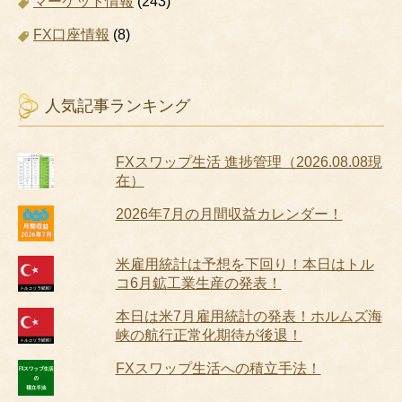
マーケット情報
(243)
FX口座情報
(8)
人気記事ランキング
FXスワップ生活 進捗管理（2026.08.08現
在）
2026年7月の月間収益カレンダー！
米雇用統計は予想を下回り！本日はトル
コ6月鉱工業生産の発表！
本日は米7月雇用統計の発表！ホルムズ海
峡の航行正常化期待が後退！
FXスワップ生活への積立手法！