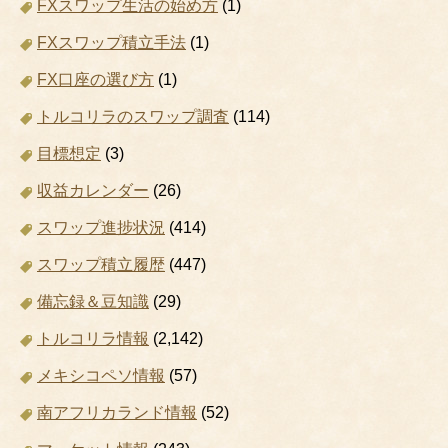
FXスワップ生活の始め方
(1)
FXスワップ積立手法
(1)
FX口座の選び方
(1)
トルコリラのスワップ調査
(114)
目標想定
(3)
収益カレンダー
(26)
スワップ進捗状況
(414)
スワップ積立履歴
(447)
備忘録＆豆知識
(29)
トルコリラ情報
(2,142)
メキシコペソ情報
(57)
南アフリカランド情報
(52)