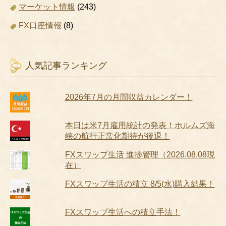
マーケット情報
(243)
FX口座情報
(8)
人気記事ランキング
2026年7月の月間収益カレンダー！
本日は米7月雇用統計の発表！ホルムズ海
峡の航行正常化期待が後退！
FXスワップ生活 進捗管理（2026.08.08現
在）
FXスワップ生活の積立 8/5(水)購入結果！
FXスワップ生活への積立手法！