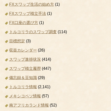
FXスワップ生活の始め方
(1)
FXスワップ積立手法
(1)
FX口座の選び方
(1)
トルコリラのスワップ調査
(114)
目標想定
(3)
収益カレンダー
(26)
スワップ進捗状況
(414)
スワップ積立履歴
(447)
備忘録＆豆知識
(29)
トルコリラ情報
(2,141)
メキシコペソ情報
(57)
南アフリカランド情報
(52)