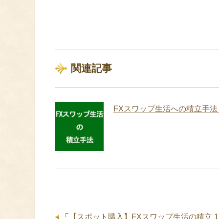
関連記事
FXスワップ生活への積立手法
「
【スポット購入】FXスワップ生活の積立 12