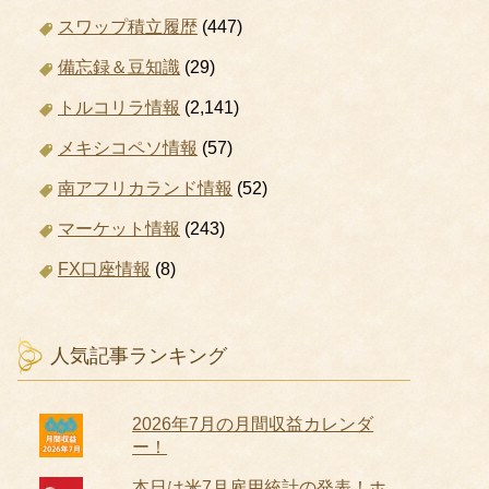
スワップ積立履歴
(447)
備忘録＆豆知識
(29)
トルコリラ情報
(2,141)
メキシコペソ情報
(57)
南アフリカランド情報
(52)
マーケット情報
(243)
FX口座情報
(8)
人気記事ランキング
2026年7月の月間収益カレンダ
ー！
本日は米7月雇用統計の発表！ホ