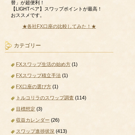
替」が超便利！
【LIGHTペア】スワップポイントが最高！
おススメです。
★各社FX口座の比較してみた！★
カテゴリー
FXスワップ生活の始め方
(1)
FXスワップ積立手法
(1)
FX口座の選び方
(1)
トルコリラのスワップ調査
(114)
目標想定
(3)
収益カレンダー
(26)
スワップ進捗状況
(413)