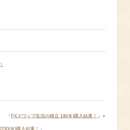
！
「
FXスワップ生活の積立 1/6(水)購入結果！
」
/30(水)購入結果！
」