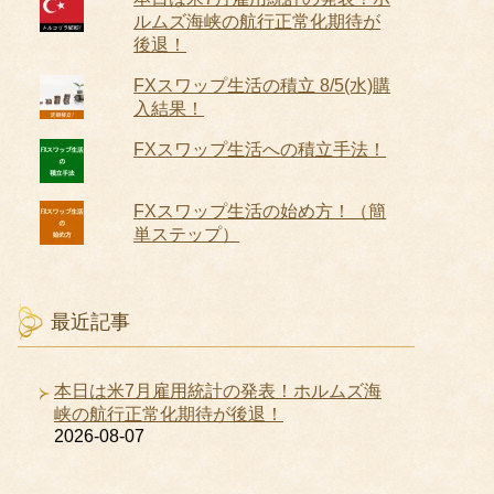
ルムズ海峡の航行正常化期待が
後退！
FXスワップ生活の積立 8/5(水)購
入結果！
FXスワップ生活への積立手法！
FXスワップ生活の始め方！（簡
単ステップ）
最近記事
本日は米7月雇用統計の発表！ホルムズ海
峡の航行正常化期待が後退！
2026-08-07