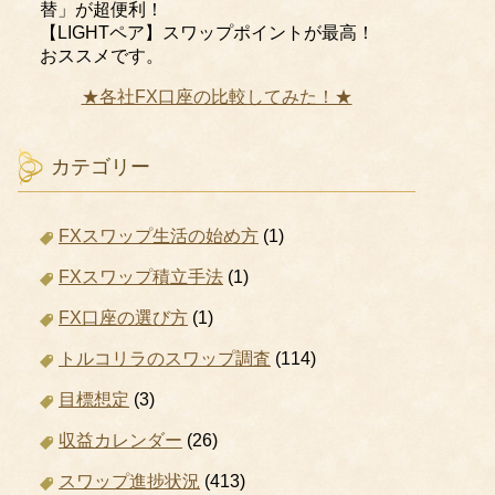
替」が超便利！
【LIGHTペア】スワップポイントが最高！
おススメです。
★各社FX口座の比較してみた！★
カテゴリー
FXスワップ生活の始め方
(1)
FXスワップ積立手法
(1)
FX口座の選び方
(1)
トルコリラのスワップ調査
(114)
目標想定
(3)
収益カレンダー
(26)
スワップ進捗状況
(413)