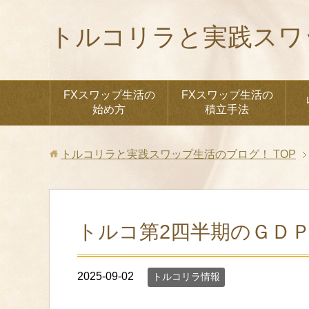
トルコリラと実践スワ
FXスワップ生活の
FXスワップ生活の
始め方
積立手法
トルコリラと実践スワップ生活のブログ！
TOP
トルコ第2四半期のＧＤＰ
2025-09-02
トルコリラ情報