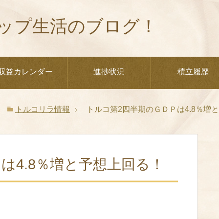
ップ生活のブログ！
収益カレンダー
進捗状況
積立履歴
トルコリラ情報
トルコ第2四半期のＧＤＰは4.8％増
は4.8％増と予想上回る！