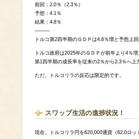
前回：2.0％（2.3％）
予想：4.1％
結果：4.8％
———
トルコ第2四半期のＧＤＰは4.8％増と予想上
トルコ政府は2025年のＧＤＰが前年より4％
第1四半期の成長率を従来の2％から2.3％へ
ただ、トルコリラの反応は限定的です。
スワップ生活の進捗状況！
現在、トルコリラ円を620,000通貨（62.0