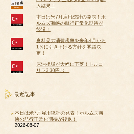
入結果！
本日は米7月雇用統計の発表！ホ
ルムズ海峡の航行正常化期待が
後退！
食料品の消費税率を来年4月から
1％に引き下げる方針を閣議決
定！
原油相場が大幅に下落！トルコ
リラ3.30円台！
最近記事
本日は米7月雇用統計の発表！ホルムズ海
峡の航行正常化期待が後退！
2026-08-07