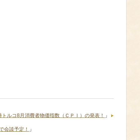
6時トルコ8月消費者物価指数（ＣＰＩ）の発表！
」
で会談予定！
」