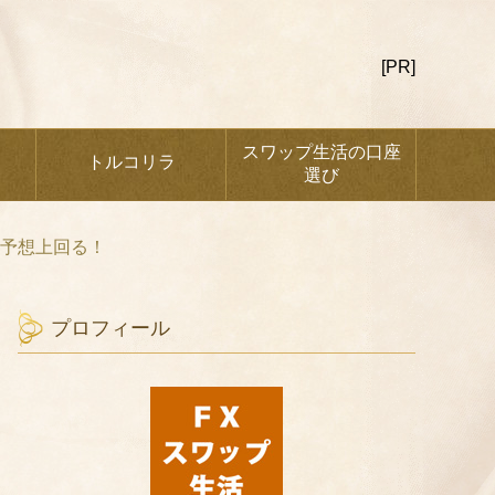
[PR]
スワップ生活の口座
トルコリラ
選び
と予想上回る！
プロフィール