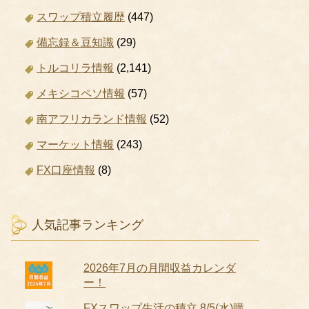
スワップ積立履歴
(447)
備忘録＆豆知識
(29)
トルコリラ情報
(2,141)
メキシコペソ情報
(57)
南アフリカランド情報
(52)
マーケット情報
(243)
FX口座情報
(8)
人気記事ランキング
2026年7月の月間収益カレンダ
ー！
FXスワップ生活の積立 8/5(水)購