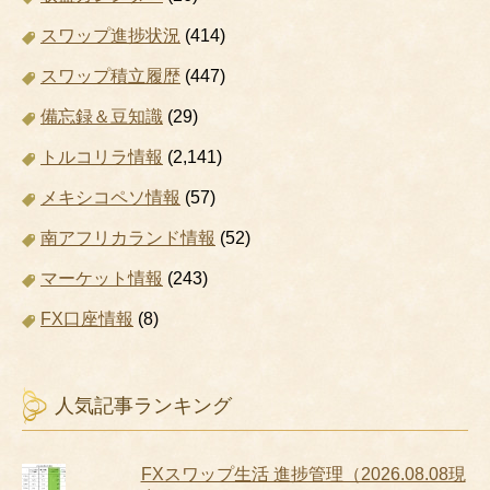
スワップ進捗状況
(414)
スワップ積立履歴
(447)
備忘録＆豆知識
(29)
トルコリラ情報
(2,141)
メキシコペソ情報
(57)
南アフリカランド情報
(52)
マーケット情報
(243)
FX口座情報
(8)
人気記事ランキング
FXスワップ生活 進捗管理（2026.08.08現