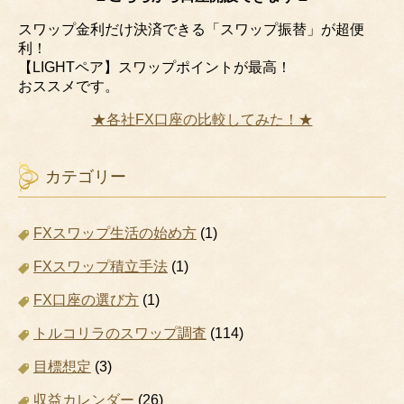
スワップ金利だけ決済できる「スワップ振替」が超便
利！
【LIGHTペア】スワップポイントが最高！
おススメです。
★各社FX口座の比較してみた！★
カテゴリー
FXスワップ生活の始め方
(1)
FXスワップ積立手法
(1)
FX口座の選び方
(1)
トルコリラのスワップ調査
(114)
目標想定
(3)
収益カレンダー
(26)