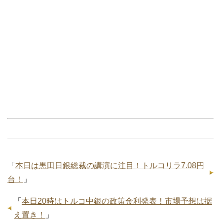
「
本日は黒田日銀総裁の講演に注目！トルコリラ7.08円
台！
」
「
本日20時はトルコ中銀の政策金利発表！市場予想は据
え置き！
」