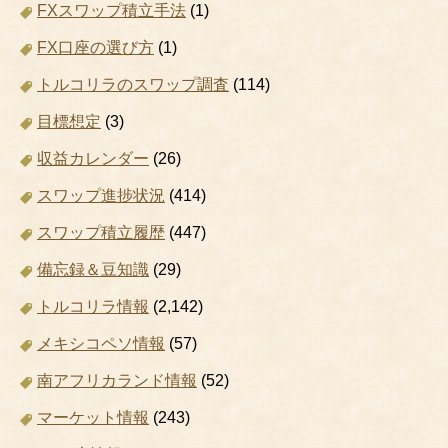
FXスワップ積立手法
(1)
FX口座の選び方
(1)
トルコリラのスワップ調査
(114)
目標想定
(3)
収益カレンダー
(26)
スワップ進捗状況
(414)
スワップ積立履歴
(447)
備忘録＆豆知識
(29)
トルコリラ情報
(2,142)
メキシコペソ情報
(57)
南アフリカランド情報
(52)
マーケット情報
(243)