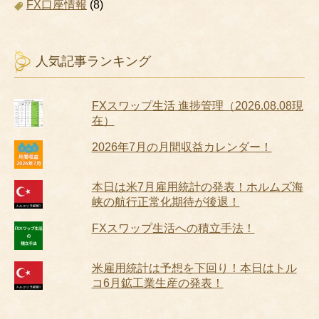
FX口座情報
(8)
人気記事ランキング
FXスワップ生活 進捗管理（2026.08.08現
在）
2026年7月の月間収益カレンダー！
本日は米7月雇用統計の発表！ホルムズ海
峡の航行正常化期待が後退！
FXスワップ生活への積立手法！
米雇用統計は予想を下回り！本日はトル
コ6月鉱工業生産の発表！