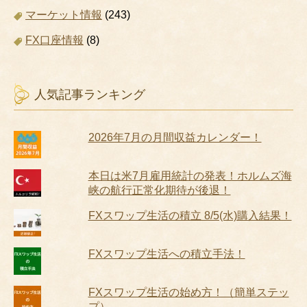
マーケット情報
(243)
FX口座情報
(8)
人気記事ランキング
2026年7月の月間収益カレンダー！
本日は米7月雇用統計の発表！ホルムズ海
峡の航行正常化期待が後退！
FXスワップ生活の積立 8/5(水)購入結果！
FXスワップ生活への積立手法！
FXスワップ生活の始め方！（簡単ステッ
プ）