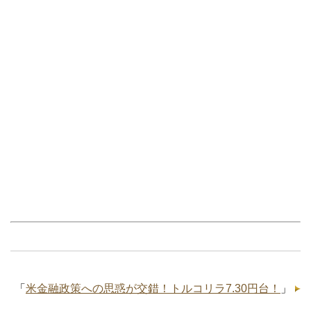
「
米金融政策への思惑が交錯！トルコリラ7.30円台！
」