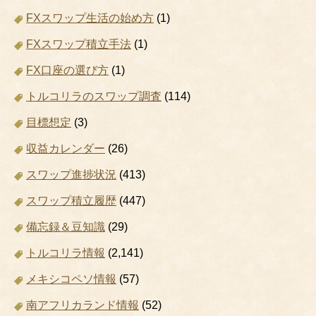
FXスワップ生活の始め方
(1)
FXスワップ積立手法
(1)
FX口座の選び方
(1)
トルコリラのスワップ調査
(114)
目標想定
(3)
収益カレンダー
(26)
スワップ進捗状況
(413)
スワップ積立履歴
(447)
備忘録＆豆知識
(29)
トルコリラ情報
(2,141)
メキシコペソ情報
(57)
南アフリカランド情報
(52)