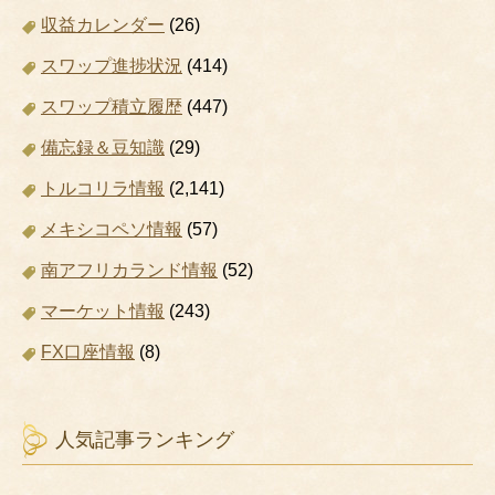
収益カレンダー
(26)
スワップ進捗状況
(414)
スワップ積立履歴
(447)
備忘録＆豆知識
(29)
トルコリラ情報
(2,141)
メキシコペソ情報
(57)
南アフリカランド情報
(52)
マーケット情報
(243)
FX口座情報
(8)
人気記事ランキング