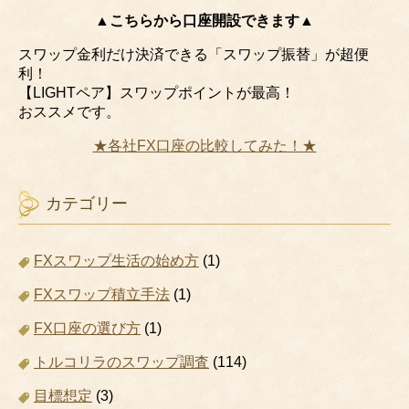
▲こちらから口座開設できます▲
スワップ金利だけ決済できる「スワップ振替」が超便
利！
【LIGHTペア】スワップポイントが最高！
おススメです。
★各社FX口座の比較してみた！★
カテゴリー
FXスワップ生活の始め方
(1)
FXスワップ積立手法
(1)
FX口座の選び方
(1)
トルコリラのスワップ調査
(114)
目標想定
(3)