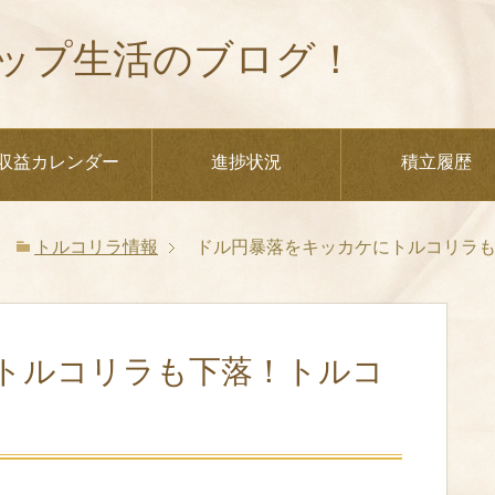
ップ生活のブログ！
収益カレンダー
進捗状況
積立履歴
トルコリラ情報
ドル円暴落をキッカケにトルコリラも下
トルコリラも下落！トルコ