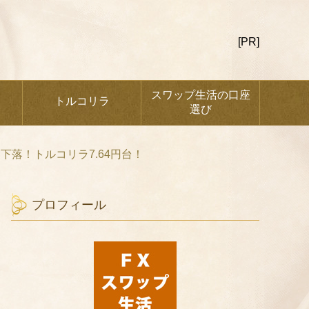
[PR]
スワップ生活の口座
トルコリラ
選び
落！トルコリラ7.64円台！
プロフィール