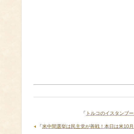
「
トルコのイスタンブー
「
米中間選挙は民主党が善戦！本日は米10月