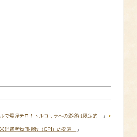
ルで爆弾テロ！トルコリラへの影響は限定的！
」
米消費者物価指数（CPI）の発表！
」