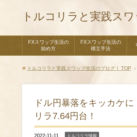
トルコリラと実践スワ
FXスワップ生活の
FXスワップ生活の
始め方
積立手法
トルコリラと実践スワップ生活のブログ！
TOP
ドル円暴落をキッカケに
リラ7.64円台！
2022-11-11
トルコリラ情報