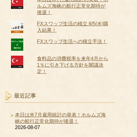
ルムズ海峡の航行正常化期待が
後退！
FXスワップ生活の積立 8/5(水)購
入結果！
FXスワップ生活への積立手法！
食料品の消費税率を来年4月から
1％に引き下げる方針を閣議決
定！
最近記事
本日は米7月雇用統計の発表！ホルムズ海
峡の航行正常化期待が後退！
2026-08-07