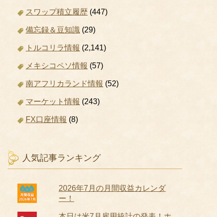
スワップ積立履歴
(447)
備忘録＆豆知識
(29)
トルコリラ情報
(2,141)
メキシコペソ情報
(57)
南アフリカランド情報
(52)
マーケット情報
(243)
FX口座情報
(8)
人気記事ランキング
2026年7月の月間収益カレンダ
ー！
本日は米7月雇用統計の発表！ホ