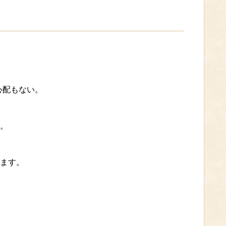
心配もない。
。
ます。