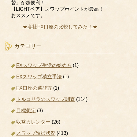
替」が超便利！
【LIGHTペア】スワップポイントが最高！
おススメです。
★各社FX口座の比較してみた！★
カテゴリー
FXスワップ生活の始め方
(1)
FXスワップ積立手法
(1)
FX口座の選び方
(1)
トルコリラのスワップ調査
(114)
目標想定
(3)
収益カレンダー
(26)
スワップ進捗状況
(413)