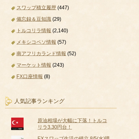
スワップ積立履歴
(447)
備忘録＆豆知識
(29)
トルコリラ情報
(2,140)
メキシコペソ情報
(57)
南アフリカランド情報
(52)
マーケット情報
(243)
FX口座情報
(8)
人気記事ランキング
原油相場が大幅に下落！トルコ
リラ3.30円台！
FXスワップ生活の積立 8/5(水)購