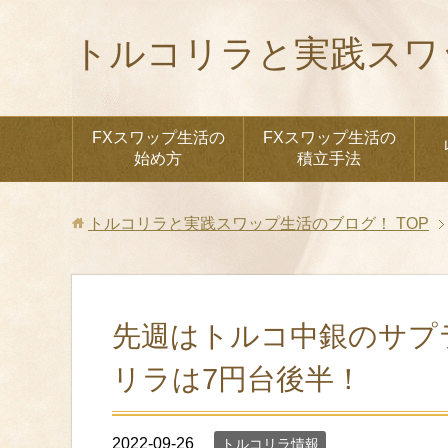
トルコリラと実践スワ
FXスワップ生活の
FXスワップ生活の
始め方
積立手法
トルコリラと実践スワップ生活のブログ！
TOP
先週はトルコ中銀のサプ
リラは7円台後半！
2022-09-26
トルコリラ情報