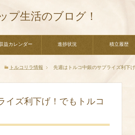
ップ生活のブログ！
収益カレンダー
進捗状況
積立履歴
トルコリラ情報
先週はトルコ中銀のサプライズ利下げ
ライズ利下げ！でもトルコ