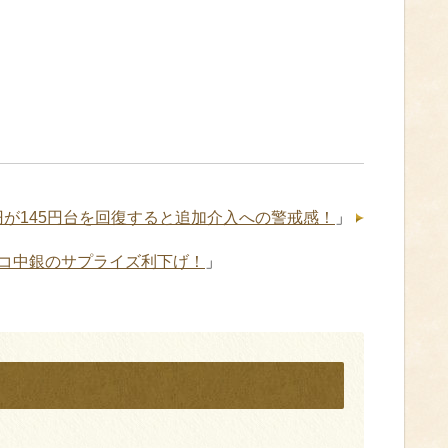
円が145円台を回復すると追加介入への警戒感！
」
コ中銀のサプライズ利下げ！
」