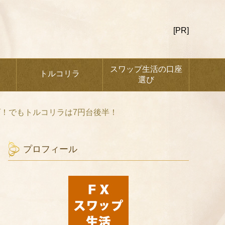
[PR]
スワップ生活の口座
トルコリラ
選び
！でもトルコリラは7円台後半！
プロフィール