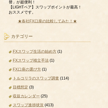
替」が超便利！
【LIGHTペア】スワップポイントが最高！
おススメです。
★各社FX口座の比較してみた！★
カテゴリー
FXスワップ生活の始め方
(1)
FXスワップ積立手法
(1)
FX口座の選び方
(1)
トルコリラのスワップ調査
(114)
目標想定
(3)
収益カレンダー
(25)
スワップ進捗状況
(413)