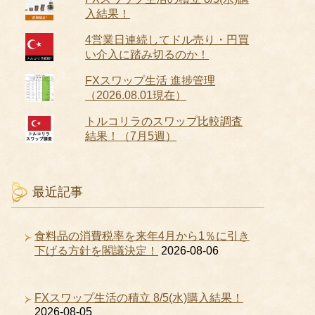
入結果！
4営業日連続してドル売り・円買
い介入に踏み切るのか！
FXスワップ生活 進捗管理
（2026.08.01現在）
トルコリラのスワップ比較調査
結果！（7月5週）
最近記事
食料品の消費税率を来年4月から1％に引き
下げる方針を閣議決定！
2026-08-06
FXスワップ生活の積立 8/5(水)購入結果！
2026-08-05