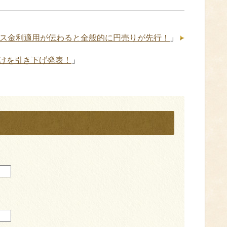
ス金利適用が伝わると全般的に円売りが先行！
」
けを引き下げ発表！
」