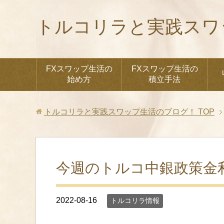
トルコリラと実践スワ
FXスワップ生活の
FXスワップ生活の
始め方
積立手法
トルコリラと実践スワップ生活のブログ！
TOP
今週のトルコ中銀政策金
2022-08-16
トルコリラ情報