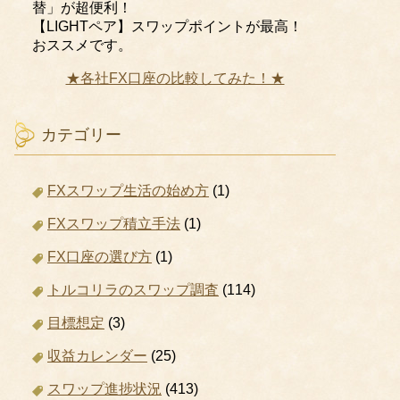
替」が超便利！
【LIGHTペア】スワップポイントが最高！
おススメです。
★各社FX口座の比較してみた！★
カテゴリー
FXスワップ生活の始め方
(1)
FXスワップ積立手法
(1)
FX口座の選び方
(1)
トルコリラのスワップ調査
(114)
目標想定
(3)
収益カレンダー
(25)
スワップ進捗状況
(413)