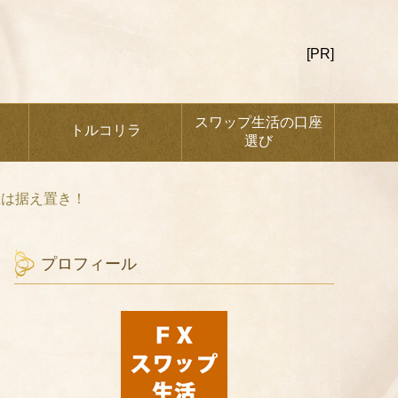
[PR]
スワップ生活の口座
トルコリラ
選び
想は据え置き！
プロフィール