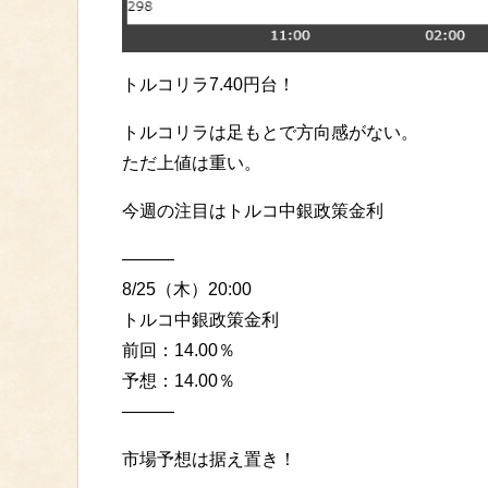
トルコリラ7.40円台！
トルコリラは足もとで方向感がない。
ただ上値は重い。
今週の注目はトルコ中銀政策金利
———
8/25（木）20:00
トルコ中銀政策金利
前回：14.00％
予想：14.00％
———
市場予想は据え置き！