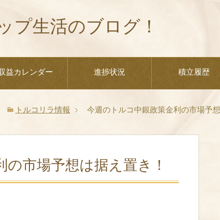
ップ生活のブログ！
収益カレンダー
進捗状況
積立履歴
トルコリラ情報
今週のトルコ中銀政策金利の市場予
利の市場予想は据え置き！