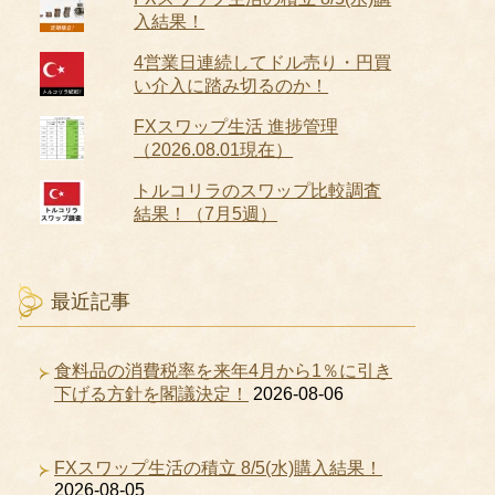
入結果！
4営業日連続してドル売り・円買
い介入に踏み切るのか！
FXスワップ生活 進捗管理
（2026.08.01現在）
トルコリラのスワップ比較調査
結果！（7月5週）
最近記事
食料品の消費税率を来年4月から1％に引き
下げる方針を閣議決定！
2026-08-06
FXスワップ生活の積立 8/5(水)購入結果！
2026-08-05