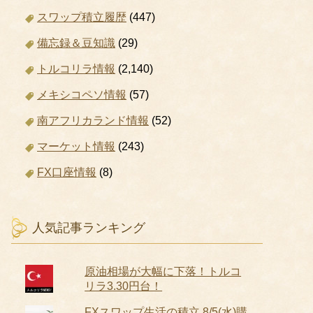
スワップ積立履歴
(447)
備忘録＆豆知識
(29)
トルコリラ情報
(2,140)
メキシコペソ情報
(57)
南アフリカランド情報
(52)
マーケット情報
(243)
FX口座情報
(8)
人気記事ランキング
原油相場が大幅に下落！トルコ
リラ3.30円台！
FXスワップ生活の積立 8/5(水)購