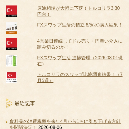
原油相場が大幅に下落！トルコリラ3.30
円台！
FXスワップ生活の積立 8/5(水)購入結果！
4営業日連続してドル売り・円買い介入に
踏み切るのか！
FXスワップ生活 進捗管理（2026.08.01現
在）
トルコリラのスワップ比較調査結果！（7
月5週）
最近記事
食料品の消費税率を来年4月から1％に引き下げる方針
を閣議決定！
2026-08-06