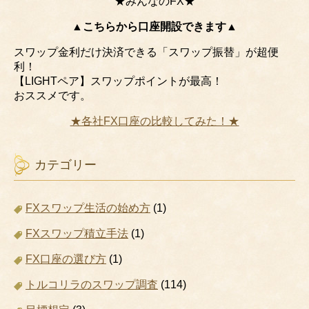
★みんなのFX★
▲こちらから口座開設できます▲
スワップ金利だけ決済できる「スワップ振替」が超便
利！
【LIGHTペア】スワップポイントが最高！
おススメです。
★各社FX口座の比較してみた！★
カテゴリー
FXスワップ生活の始め方
(1)
FXスワップ積立手法
(1)
FX口座の選び方
(1)
トルコリラのスワップ調査
(114)