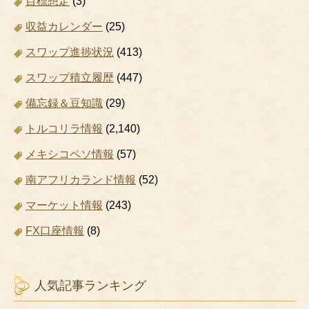
目標想定
(3)
収益カレンダー
(25)
スワップ進捗状況
(413)
スワップ積立履歴
(447)
備忘録＆豆知識
(29)
トルコリラ情報
(2,140)
メキシコペソ情報
(57)
南アフリカランド情報
(52)
マーケット情報
(243)
FX口座情報
(8)
人気記事ランキング