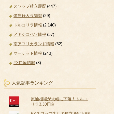
スワップ積立履歴
(447)
備忘録＆豆知識
(29)
トルコリラ情報
(2,140)
メキシコペソ情報
(57)
南アフリカランド情報
(52)
マーケット情報
(243)
FX口座情報
(8)
人気記事ランキング
原油相場が大幅に下落！トルコ
リラ3.30円台！
FXスワップ生活の積立 8/5(水)購