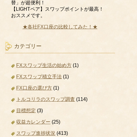
替」が超便利！
【LIGHTペア】スワップポイントが最高！
おススメです。
★各社FX口座の比較してみた！★
カテゴリー
FXスワップ生活の始め方
(1)
FXスワップ積立手法
(1)
FX口座の選び方
(1)
トルコリラのスワップ調査
(114)
目標想定
(3)
収益カレンダー
(25)
スワップ進捗状況
(413)