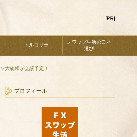
[PR]
スワップ生活の口座
トルコリラ
選び
アン大統領が会談予定！
プロフィール