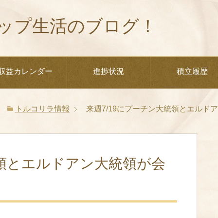
ップ生活のブログ！
収益カレンダー
進捗状況
積立履歴
トルコリラ情報
来週7/19にプーチン大統領とエルド
統領とエルドアン大統領が会