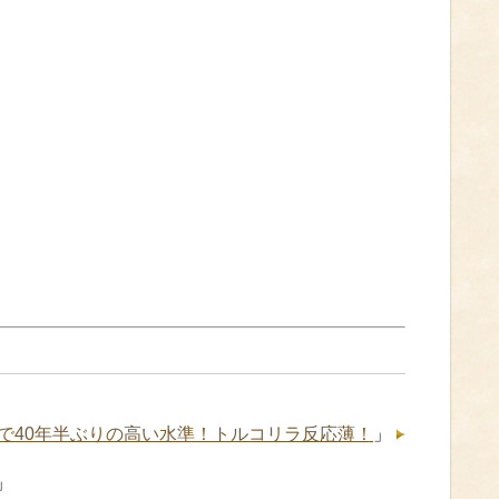
上昇で40年半ぶりの高い水準！トルコリラ反応薄！
」
」