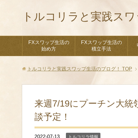
トルコリラと実践スワ
FXスワップ生活の
FXスワップ生活の
始め方
積立手法
トルコリラと実践スワップ生活のブログ！
TOP
来週7/19にプーチン大
談予定！
2022-07-13
トルコリラ情報