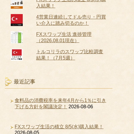
入結果！
4営業日連続してドル売り・円買
い介入に踏み切るのか！
FXスワップ生活 進捗管理
（2026.08.01現在）
トルコリラのスワップ比較調査
結果！（7月5週）
最近記事
食料品の消費税率を来年4月から1％に引き
下げる方針を閣議決定！
2026-08-06
FXスワップ生活の積立 8/5(水)購入結果！
2026-08-05