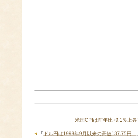
「
米国CPIは前年比+9.1％
「
ドル円は1998年9月以来の高値137.75円！