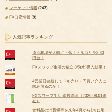
マーケット情報
(243)
FX口座情報
(8)
人気記事ランキング
原油相場が大幅に下落！トルコリラ3.30
円台！
FXスワップ生活の積立 8/5(水)購入結果！
4営業日連続してドル売り・円買い介入に
踏み切るのか！
FXスワップ生活 進捗管理（2026.08.01現
在）
食料品の消費税率を来年4月から1％に引