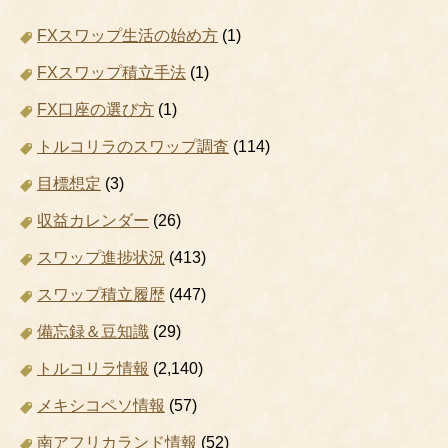
FXスワップ生活の始め方
(1)
FXスワップ積立手法
(1)
FX口座の選び方
(1)
トルコリラのスワップ調査
(114)
目標想定
(3)
収益カレンダー
(26)
スワップ進捗状況
(413)
スワップ積立履歴
(447)
備忘録＆豆知識
(29)
トルコリラ情報
(2,140)
メキシコペソ情報
(57)
南アフリカランド情報
(52)