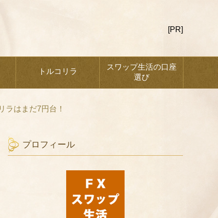
[PR]
スワップ生活の口座
トルコリラ
選び
リラはまだ7円台！
プロフィール