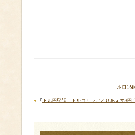
「
本日1
「
ドル円堅調！トルコリラはとりあえず8円