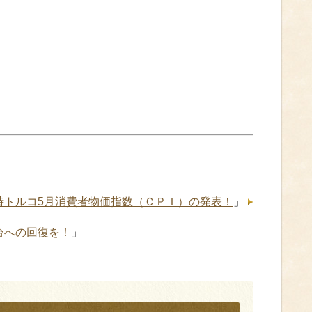
6時トルコ5月消費者物価指数（ＣＰＩ）の発表！
」
台への回復を！
」