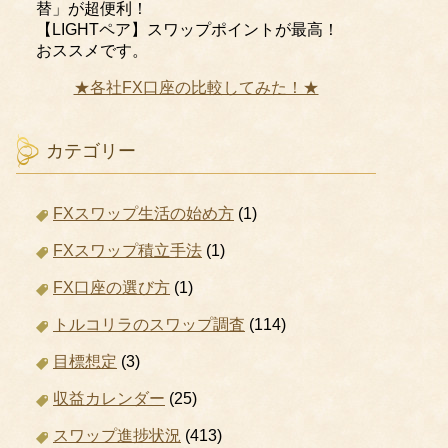
替」が超便利！
【LIGHTペア】スワップポイントが最高！
おススメです。
★各社FX口座の比較してみた！★
カテゴリー
FXスワップ生活の始め方
(1)
FXスワップ積立手法
(1)
FX口座の選び方
(1)
トルコリラのスワップ調査
(114)
目標想定
(3)
収益カレンダー
(25)
スワップ進捗状況
(413)