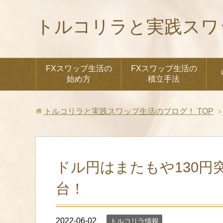
トルコリラと実践スワ
FXスワップ生活の
FXスワップ生活の
始め方
積立手法
トルコリラと実践スワップ生活のブログ！
TOP
ドル円はまたもや130円
台！
2022-06-02
トルコリラ情報