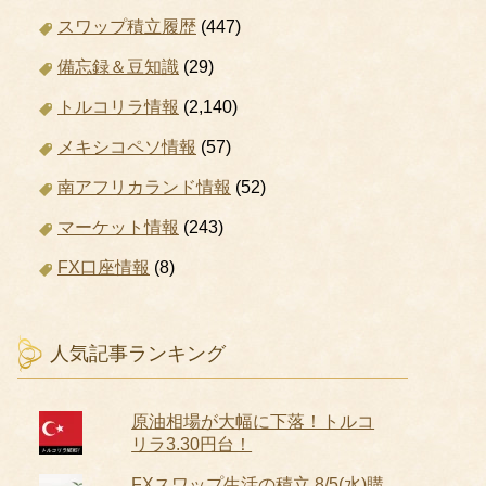
スワップ積立履歴
(447)
備忘録＆豆知識
(29)
トルコリラ情報
(2,140)
メキシコペソ情報
(57)
南アフリカランド情報
(52)
マーケット情報
(243)
FX口座情報
(8)
人気記事ランキング
原油相場が大幅に下落！トルコ
リラ3.30円台！
FXスワップ生活の積立 8/5(水)購