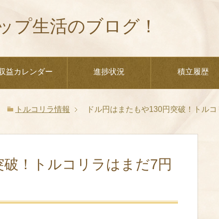
ップ生活のブログ！
収益カレンダー
進捗状況
積立履歴
トルコリラ情報
ドル円はまたもや130円突破！トルコ
突破！トルコリラはまだ7円