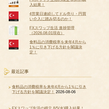
入結果！
4営業日連続してドル売り・円買
い介入に踏み切るのか！
FXスワップ生活 進捗管理
（2026.08.01現在）
食料品の消費税率を来年4月から
1％に引き下げる方針を閣議決
定！
最近記事
食料品の消費税率を来年4月から1％に引き
下げる方針を閣議決定！
2026-08-06
FXスワップ生活の積立 8/5(水)購入結果！