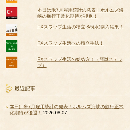
本日は米7月雇用統計の発表！ホルムズ海
峡の航行正常化期待が後退！
FXスワップ生活の積立 8/5(水)購入結果！
FXスワップ生活への積立手法！
FXスワップ生活の始め方！（簡単ステッ
プ）
最近記事
本日は米7月雇用統計の発表！ホルムズ海峡の航行正常
化期待が後退！
2026-08-07