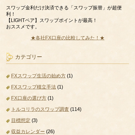
スワップ金利だけ決済できる「スワップ振替」が超便
利！
【LIGHTペア】スワップポイントが最高！
おススメです。
★各社FX口座の比較してみた！★
カテゴリー
FXスワップ生活の始め方
(1)
FXスワップ積立手法
(1)
FX口座の選び方
(1)
トルコリラのスワップ調査
(114)
目標想定
(3)
収益カレンダー
(26)