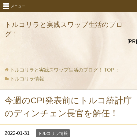
メニュー
トルコリラと実践スワップ生活のブロ
グ！
[PR]
トルコリラと実践スワップ生活のブログ！
TOP
トルコリラ情報
今週のCPI発表前にトルコ統計庁
のディンチェン長官を解任！
2022-01-31
トルコリラ情報