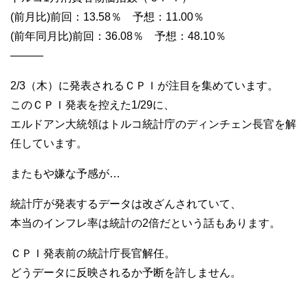
(前月比)前回：13.58％ 予想：11.00％
(前年同月比)前回：36.08％ 予想：48.10％
———
2/3（木）に発表されるＣＰＩが注目を集めています。
このＣＰＩ発表を控えた1/29に、
エルドアン大統領はトルコ統計庁のディンチェン長官を解
任しています。
またもや嫌な予感が…
統計庁が発表するデータは改ざんされていて、
本当のインフレ率は統計の2倍だという話もあります。
ＣＰＩ発表前の統計庁長官解任。
どうデータに反映されるか予断を許しません。