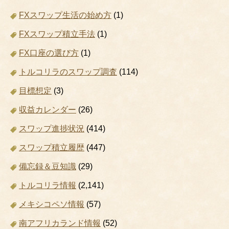
FXスワップ生活の始め方
(1)
FXスワップ積立手法
(1)
FX口座の選び方
(1)
トルコリラのスワップ調査
(114)
目標想定
(3)
収益カレンダー
(26)
スワップ進捗状況
(414)
スワップ積立履歴
(447)
備忘録＆豆知識
(29)
トルコリラ情報
(2,141)
メキシコペソ情報
(57)
南アフリカランド情報
(52)