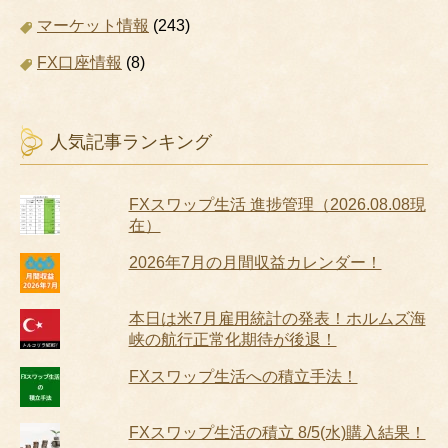
マーケット情報
(243)
FX口座情報
(8)
人気記事ランキング
FXスワップ生活 進捗管理（2026.08.08現
在）
2026年7月の月間収益カレンダー！
本日は米7月雇用統計の発表！ホルムズ海
峡の航行正常化期待が後退！
FXスワップ生活への積立手法！
FXスワップ生活の積立 8/5(水)購入結果！