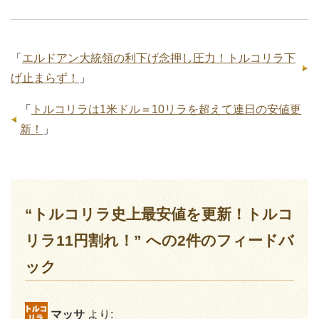
「
エルドアン大統領の利下げ念押し圧力！トルコリラ下
げ止まらず！
」
「
トルコリラは1米ドル＝10リラを超えて連日の安値更
新！
」
“トルコリラ史上最安値を更新！トルコ
リラ11円割れ！” への2件のフィードバ
ック
マッサ
より: