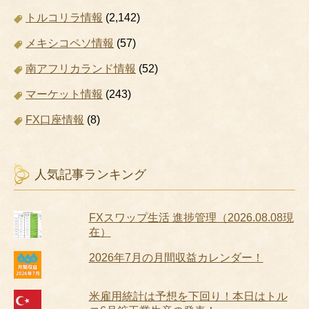
トルコリラ情報
(2,142)
メキシコペソ情報
(57)
南アフリカランド情報
(52)
マーケット情報
(243)
FX口座情報
(8)
人気記事ランキング
FXスワップ生活 進捗管理（2026.08.08現
在）
2026年7月の月間収益カレンダー！
米雇用統計は予想を下回り！本日はトル