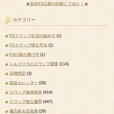
★各社FX口座の比較してみた！★
カテゴリー
FXスワップ生活の始め方
(1)
FXスワップ積立手法
(1)
FX口座の選び方
(1)
トルコリラのスワップ調査
(114)
目標想定
(3)
収益カレンダー
(26)
スワップ進捗状況
(414)
スワップ積立履歴
(447)
備忘録＆豆知識
(29)