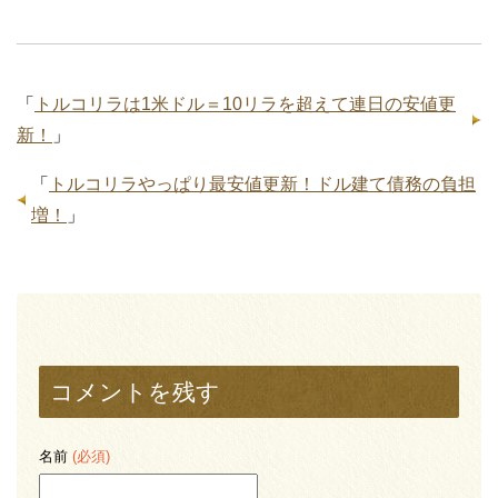
「
トルコリラは1米ドル＝10リラを超えて連日の安値更
新！
」
「
トルコリラやっぱり最安値更新！ドル建て債務の負担
増！
」
コメントを残す
名前
(必須)