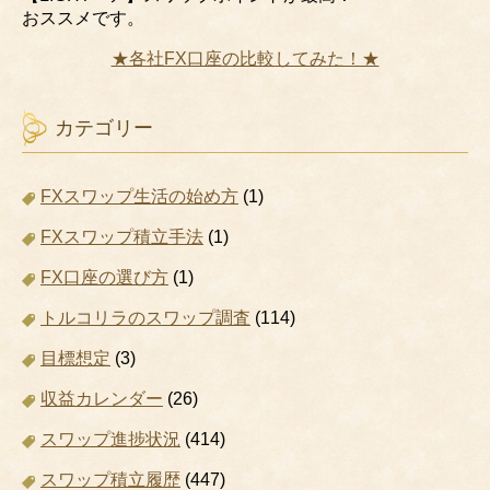
おススメです。
★各社FX口座の比較してみた！★
カテゴリー
FXスワップ生活の始め方
(1)
FXスワップ積立手法
(1)
FX口座の選び方
(1)
トルコリラのスワップ調査
(114)
目標想定
(3)
収益カレンダー
(26)
スワップ進捗状況
(414)
スワップ積立履歴
(447)