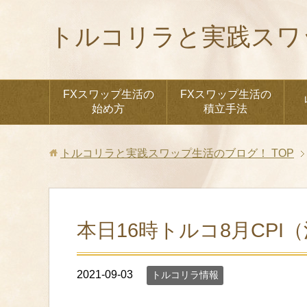
トルコリラと実践スワ
FXスワップ生活の
FXスワップ生活の
始め方
積立手法
トルコリラと実践スワップ生活のブログ！
TOP
本日16時トルコ8月CP
2021-09-03
トルコリラ情報