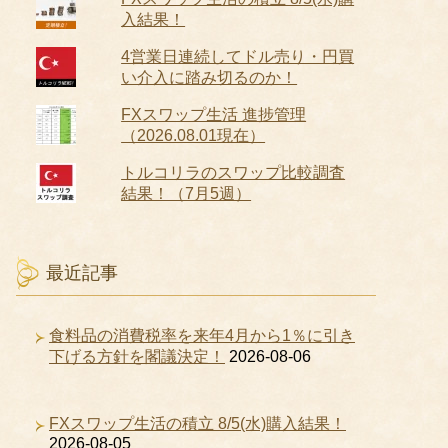
入結果！
4営業日連続してドル売り・円買
い介入に踏み切るのか！
FXスワップ生活 進捗管理
（2026.08.01現在）
トルコリラのスワップ比較調査
結果！（7月5週）
最近記事
食料品の消費税率を来年4月から1％に引き
下げる方針を閣議決定！
2026-08-06
FXスワップ生活の積立 8/5(水)購入結果！
2026-08-05