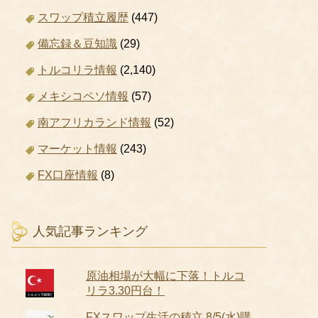
スワップ積立履歴
(447)
備忘録＆豆知識
(29)
トルコリラ情報
(2,140)
メキシコペソ情報
(57)
南アフリカランド情報
(52)
マーケット情報
(243)
FX口座情報
(8)
人気記事ランキング
原油相場が大幅に下落！トルコ
リラ3.30円台！
FXスワップ生活の積立 8/5(水)購