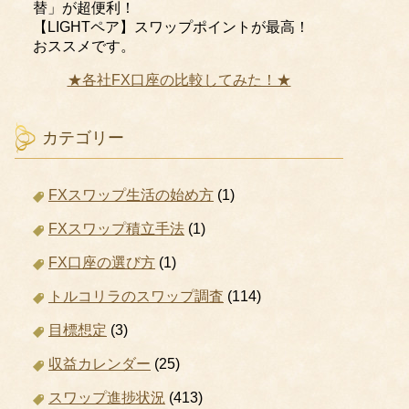
替」が超便利！
【LIGHTペア】スワップポイントが最高！
おススメです。
★各社FX口座の比較してみた！★
カテゴリー
FXスワップ生活の始め方
(1)
FXスワップ積立手法
(1)
FX口座の選び方
(1)
トルコリラのスワップ調査
(114)
目標想定
(3)
収益カレンダー
(25)
スワップ進捗状況
(413)