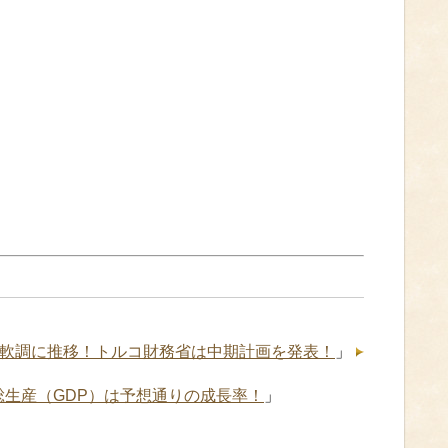
で軟調に推移！トルコ財務省は中期計画を発表！
」
内総生産（GDP）は予想通りの成長率！
」