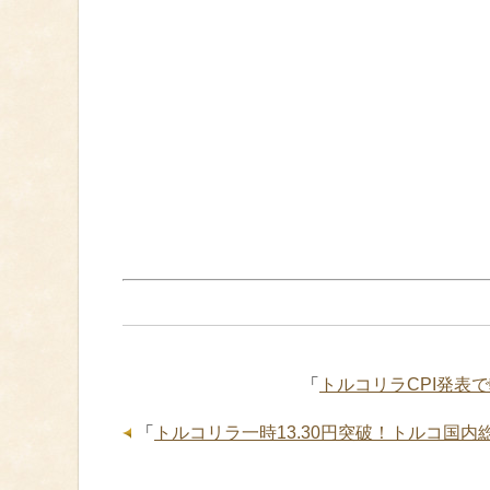
「
トルコリラCPI発表
「
トルコリラ一時13.30円突破！トルコ国