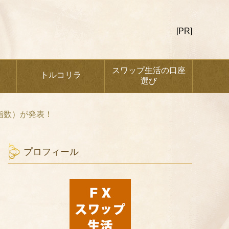
[PR]
スワップ生活の口座
トルコリラ
選び
価指数）が発表！
プロフィール