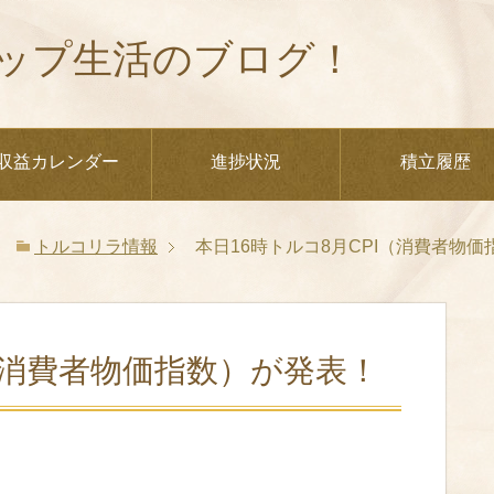
ップ生活のブログ！
収益カレンダー
進捗状況
積立履歴
トルコリラ情報
本日16時トルコ8月CPI（消費者物
I（消費者物価指数）が発表！