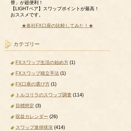
替」が超便利！
【LIGHTペア】スワップポイントが最高！
おススメです。
★各社FX口座の比較してみた！★
カテゴリー
FXスワップ生活の始め方
(1)
FXスワップ積立手法
(1)
FX口座の選び方
(1)
トルコリラのスワップ調査
(114)
目標想定
(3)
収益カレンダー
(26)
スワップ進捗状況
(414)