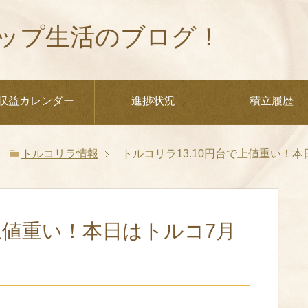
ップ生活のブログ！
収益カレンダー
進捗状況
積立履歴
トルコリラ情報
トルコリラ13.10円台で上値重い！
で上値重い！本日はトルコ7月