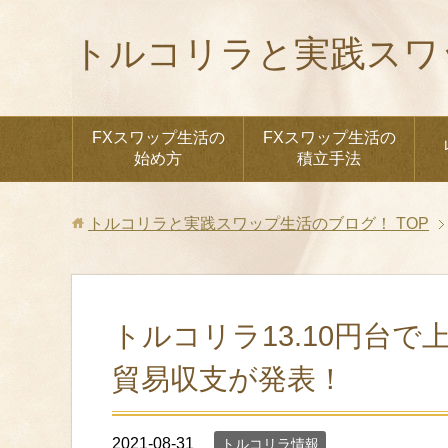
トルコリラと実践スワ
FXスワップ生活の
FXスワップ生活の
始め方
積立手法
トルコリラと実践スワップ生活のブログ！
TOP
トルコリラ13.10円台
貿易収支が発表！
2021-08-31
トルコリラ情報