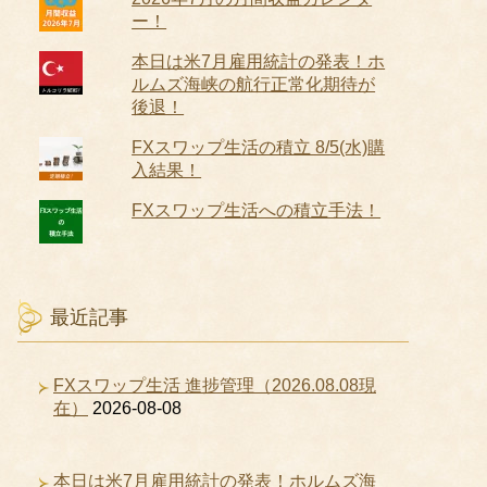
ー！
本日は米7月雇用統計の発表！ホ
ルムズ海峡の航行正常化期待が
後退！
FXスワップ生活の積立 8/5(水)購
入結果！
FXスワップ生活への積立手法！
最近記事
FXスワップ生活 進捗管理（2026.08.08現
在）
2026-08-08
本日は米7月雇用統計の発表！ホルムズ海