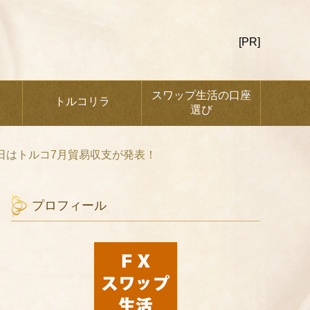
[PR]
スワップ生活の口座
トルコリラ
選び
本日はトルコ7月貿易収支が発表！
プロフィール