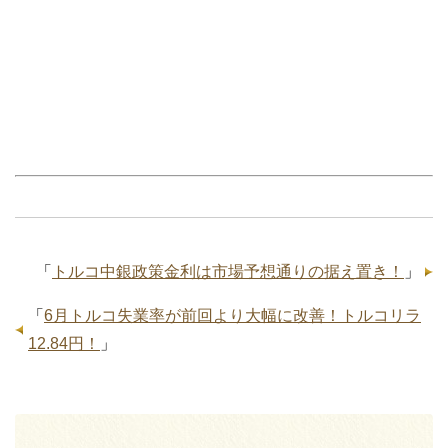
「
トルコ中銀政策金利は市場予想通りの据え置き！
」
「
6月トルコ失業率が前回より大幅に改善！トルコリラ
12.84円！
」