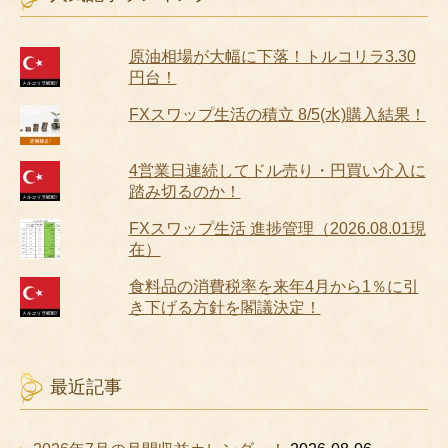
原油相場が大幅に下落！トルコリラ3.30
円台！
FXスワップ生活の積立 8/5(水)購入結果！
4営業日連続してドル売り・円買い介入に
踏み切るのか！
FXスワップ生活 進捗管理（2026.08.01現
在）
食料品の消費税率を来年4月から1％に引
き下げる方針を閣議決定！
最近記事