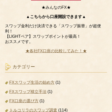
★みんなのFX★
▲こちらから口座開設できます▲
スワップ金利だけ決済できる「スワップ振替」が超便
利！
【LIGHTペア】スワップポイントが最高！
おススメです。
★各社FX口座の比較してみた！★
カテゴリー
FXスワップ生活の始め方
(1)
FXスワップ積立手法
(1)
FX口座の選び方
(1)
トルコリラのスワップ調査
(114)