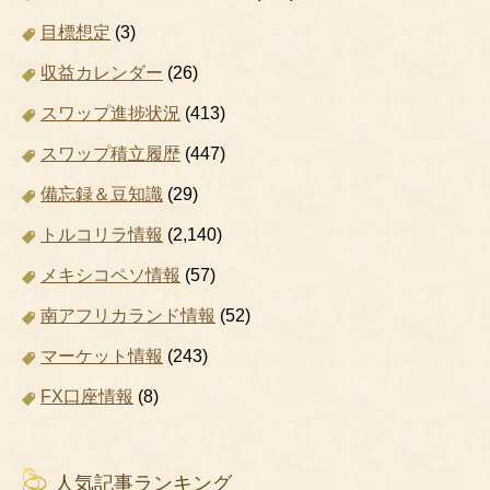
目標想定
(3)
収益カレンダー
(26)
スワップ進捗状況
(413)
スワップ積立履歴
(447)
備忘録＆豆知識
(29)
トルコリラ情報
(2,140)
メキシコペソ情報
(57)
南アフリカランド情報
(52)
マーケット情報
(243)
FX口座情報
(8)
人気記事ランキング