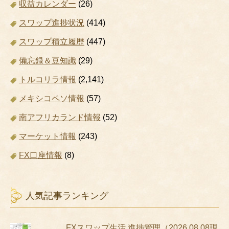
収益カレンダー
(26)
スワップ進捗状況
(414)
スワップ積立履歴
(447)
備忘録＆豆知識
(29)
トルコリラ情報
(2,141)
メキシコペソ情報
(57)
南アフリカランド情報
(52)
マーケット情報
(243)
FX口座情報
(8)
人気記事ランキング
FXスワップ生活 進捗管理（2026.08.08現