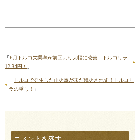
「
6月トルコ失業率が前回より大幅に改善！トルコリラ
12.84円！
」
「
トルコで発生した山火事が未だ鎮火されず！トルコリ
ラの重し！
」
コメントを残す