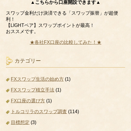
▲こちらから口座開設できます▲
スワップ金利だけ決済できる「スワップ振替」が超便
利！
【LIGHTペア】スワップポイントが最高！
おススメです。
★各社FX口座の比較してみた！★
カテゴリー
FXスワップ生活の始め方
(1)
FXスワップ積立手法
(1)
FX口座の選び方
(1)
トルコリラのスワップ調査
(114)
目標想定
(3)