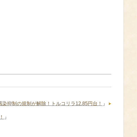
染抑制の規制が解除！トルコリラ12.85円台！
」
！
」