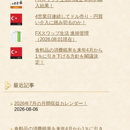
入結果！
4営業日連続してドル売り・円買
い介入に踏み切るのか！
FXスワップ生活 進捗管理
（2026.08.01現在）
食料品の消費税率を来年4月から
1％に引き下げる方針を閣議決
定！
最近記事
2026年7月の月間収益カレンダー！
2026-08-06
食料品の消費税率を来年4月から1％に引き