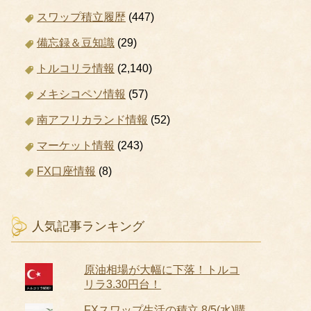
スワップ積立履歴
(447)
備忘録＆豆知識
(29)
トルコリラ情報
(2,140)
メキシコペソ情報
(57)
南アフリカランド情報
(52)
マーケット情報
(243)
FX口座情報
(8)
人気記事ランキング
原油相場が大幅に下落！トルコ
リラ3.30円台！
FXスワップ生活の積立 8/5(水)購