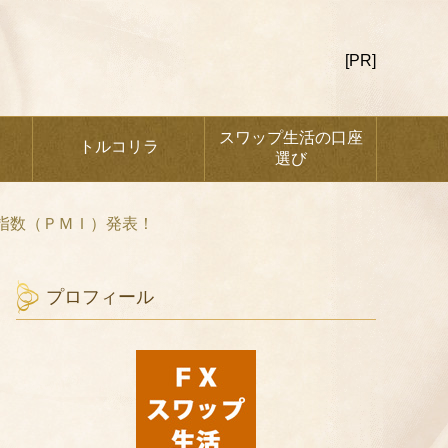
[PR]
スワップ生活の口座
トルコリラ
選び
指数（ＰＭＩ）発表！
プロフィール