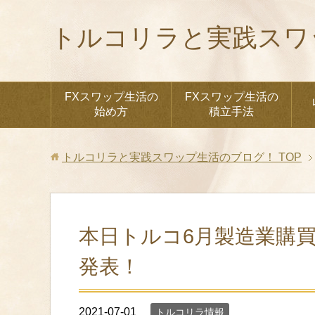
トルコリラと実践スワ
FXスワップ生活の
FXスワップ生活の
始め方
積立手法
トルコリラと実践スワップ生活のブログ！
TOP
本日トルコ6月製造業購
発表！
2021-07-01
トルコリラ情報