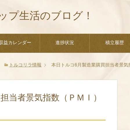
ップ生活のブログ！
収益カレンダー
進捗状況
積立履歴
トルコリラ情報
本日トルコ6月製造業購買担当者景気
買担当者景気指数（ＰＭＩ）