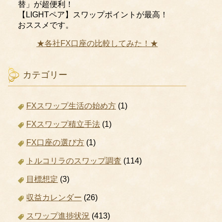
替」が超便利！
【LIGHTペア】スワップポイントが最高！
おススメです。
★各社FX口座の比較してみた！★
カテゴリー
FXスワップ生活の始め方
(1)
FXスワップ積立手法
(1)
FX口座の選び方
(1)
トルコリラのスワップ調査
(114)
目標想定
(3)
収益カレンダー
(26)
スワップ進捗状況
(413)