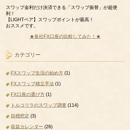
スワップ金利だけ決済できる「スワップ振替」が超便
利！
【LIGHTペア】スワップポイントが最高！
おススメです。
★各社FX口座の比較してみた！★
カテゴリー
FXスワップ生活の始め方
(1)
FXスワップ積立手法
(1)
FX口座の選び方
(1)
トルコリラのスワップ調査
(114)
目標想定
(3)
収益カレンダー
(26)