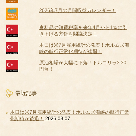
2026年7月の月間収益カレンダー！
食料品の消費税率を来年4月から1％に引
き下げる方針を閣議決定！
本日は米7月雇用統計の発表！ホルムズ海
峡の航行正常化期待が後退！
原油相場が大幅に下落！トルコリラ3.30
円台！
最近記事
本日は米7月雇用統計の発表！ホルムズ海峡の航行正常
化期待が後退！
2026-08-07