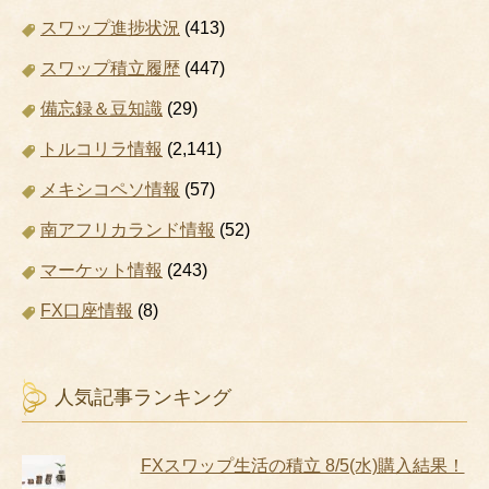
スワップ進捗状況
(413)
スワップ積立履歴
(447)
備忘録＆豆知識
(29)
トルコリラ情報
(2,141)
メキシコペソ情報
(57)
南アフリカランド情報
(52)
マーケット情報
(243)
FX口座情報
(8)
人気記事ランキング
FXスワップ生活の積立 8/5(水)購入結果！