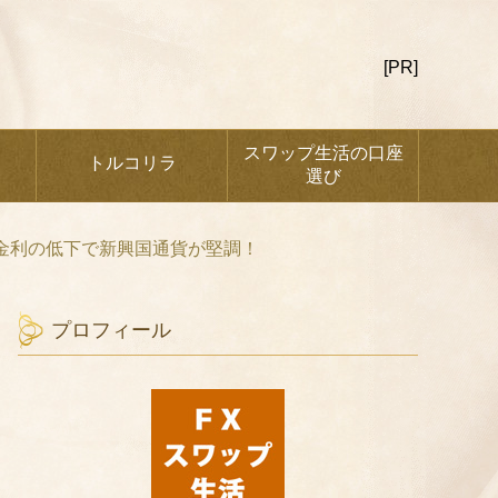
[PR]
スワップ生活の口座
トルコリラ
選び
期金利の低下で新興国通貨が堅調！
プロフィール