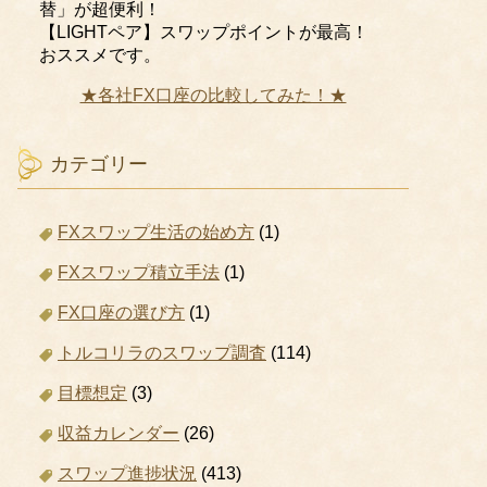
替」が超便利！
【LIGHTペア】スワップポイントが最高！
おススメです。
★各社FX口座の比較してみた！★
カテゴリー
FXスワップ生活の始め方
(1)
FXスワップ積立手法
(1)
FX口座の選び方
(1)
トルコリラのスワップ調査
(114)
目標想定
(3)
収益カレンダー
(26)
スワップ進捗状況
(413)