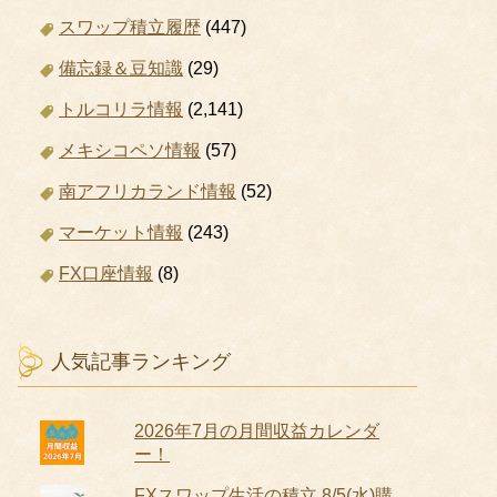
スワップ積立履歴
(447)
備忘録＆豆知識
(29)
トルコリラ情報
(2,141)
メキシコペソ情報
(57)
南アフリカランド情報
(52)
マーケット情報
(243)
FX口座情報
(8)
人気記事ランキング
2026年7月の月間収益カレンダ
ー！
FXスワップ生活の積立 8/5(水)購