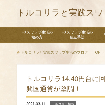
トルコリラと実践スワ
FXスワップ生活の
FXスワップ生活の
始め方
積立手法
トルコリラと実践スワップ生活のブログ！
TOP
トルコリラ14.40円台
興国通貨が堅調！
2021-03-11
トルコリラ情報