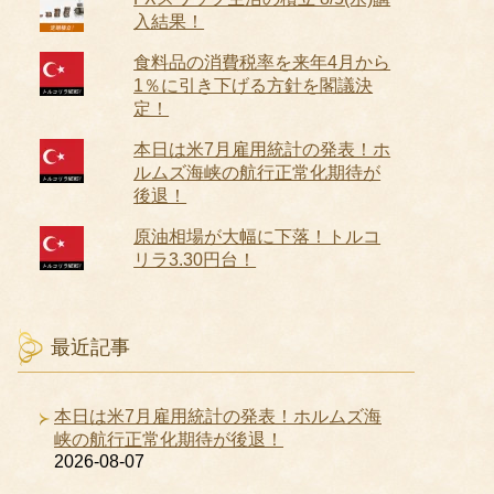
入結果！
食料品の消費税率を来年4月から
1％に引き下げる方針を閣議決
定！
本日は米7月雇用統計の発表！ホ
ルムズ海峡の航行正常化期待が
後退！
原油相場が大幅に下落！トルコ
リラ3.30円台！
最近記事
本日は米7月雇用統計の発表！ホルムズ海
峡の航行正常化期待が後退！
2026-08-07