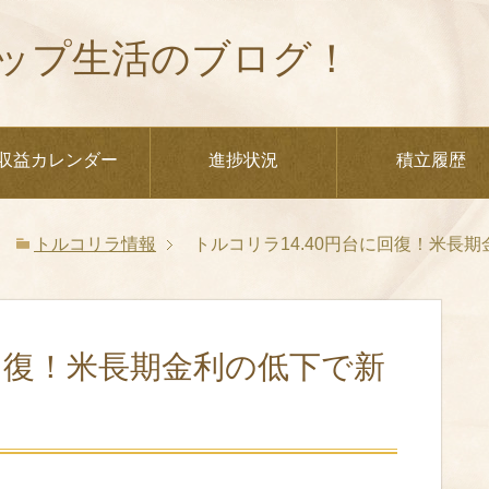
ップ生活のブログ！
収益カレンダー
進捗状況
積立履歴
トルコリラ情報
トルコリラ14.40円台に回復！米長
に回復！米長期金利の低下で新