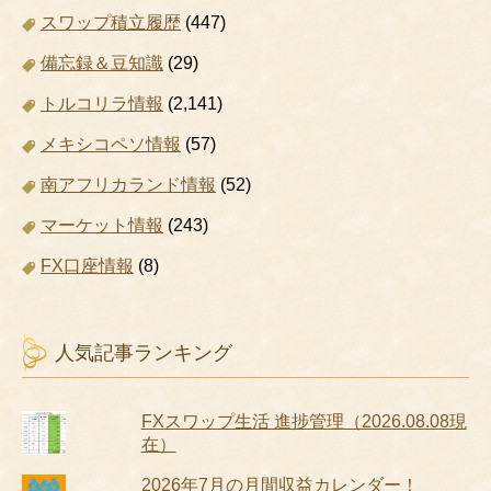
スワップ積立履歴
(447)
備忘録＆豆知識
(29)
トルコリラ情報
(2,141)
メキシコペソ情報
(57)
南アフリカランド情報
(52)
マーケット情報
(243)
FX口座情報
(8)
人気記事ランキング
FXスワップ生活 進捗管理（2026.08.08現
在）
2026年7月の月間収益カレンダー！