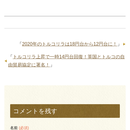
「
2020年のトルコリラは18円台から12円台に！
」
「
トルコリラ上昇で一時14円台回復！英国とトルコの自
由貿易協定に署名！
」
コメントを残す
名前
(必須)