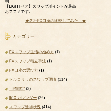
利！
【LIGHTペア】スワップポイントが最高！
おススメです。
★各社FX口座の比較してみた！★
カテゴリー
FXスワップ生活の始め方
(1)
FXスワップ積立手法
(1)
FX口座の選び方
(1)
トルコリラのスワップ調査
(114)
目標想定
(3)
収益カレンダー
(26)
スワップ進捗状況
(414)