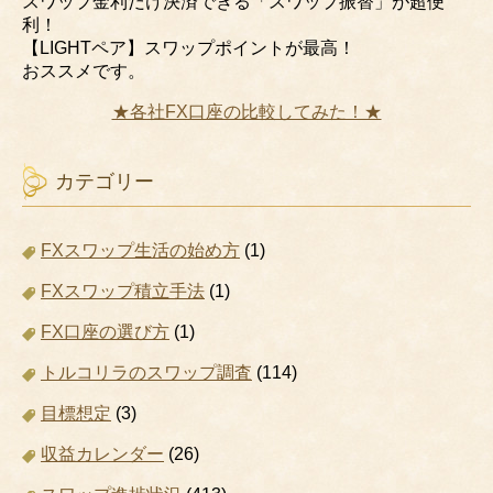
スワップ金利だけ決済できる「スワップ振替」が超便
利！
【LIGHTペア】スワップポイントが最高！
おススメです。
★各社FX口座の比較してみた！★
カテゴリー
FXスワップ生活の始め方
(1)
FXスワップ積立手法
(1)
FX口座の選び方
(1)
トルコリラのスワップ調査
(114)
目標想定
(3)
収益カレンダー
(26)