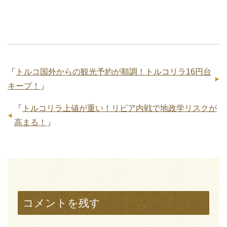
「
トルコ国外からの観光予約が順調！トルコリラ16円台
キープ！
」
「
トルコリラ上値が重い！リビア内戦で地政学リスクが
高まる！
」
コメントを残す