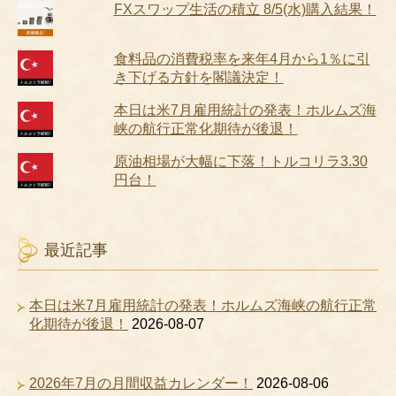
FXスワップ生活の積立 8/5(水)購入結果！
食料品の消費税率を来年4月から1％に引
き下げる方針を閣議決定！
本日は米7月雇用統計の発表！ホルムズ海
峡の航行正常化期待が後退！
原油相場が大幅に下落！トルコリラ3.30
円台！
最近記事
本日は米7月雇用統計の発表！ホルムズ海峡の航行正常
化期待が後退！
2026-08-07
2026年7月の月間収益カレンダー！
2026-08-06