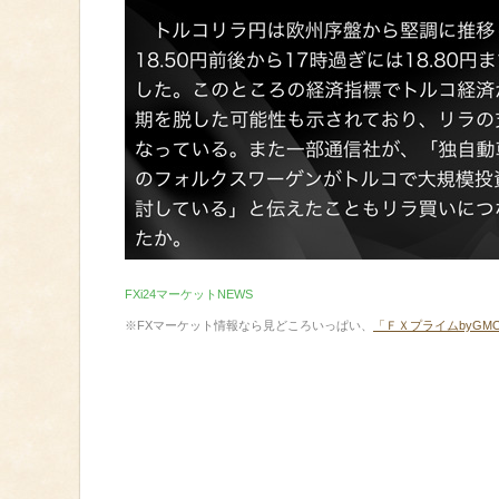
FXi24マーケットNEWS
※FXマーケット情報なら見どころいっぱい、
「ＦＸプライムbyGM