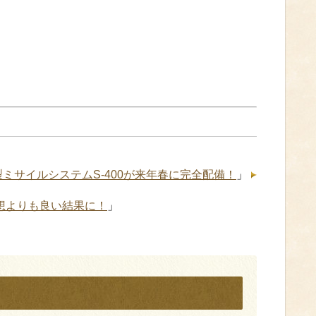
ミサイルシステムS-400が来年春に完全配備！
」
想よりも良い結果に！
」