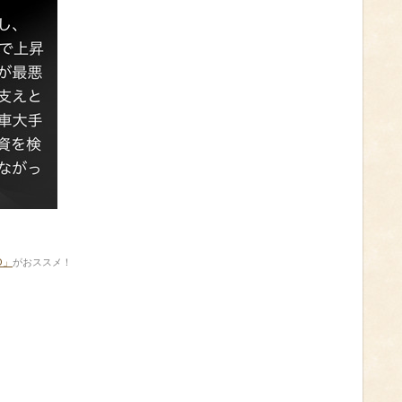
O」
がおススメ！