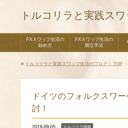
トルコリラと実践スワ
FXスワップ生活の
FXスワップ生活の
始め方
積立手法
トルコリラと実践スワップ生活のブログ！
TOP
ドイツのフォルクスワー
討！
2019-09-05
トルコリラ情報