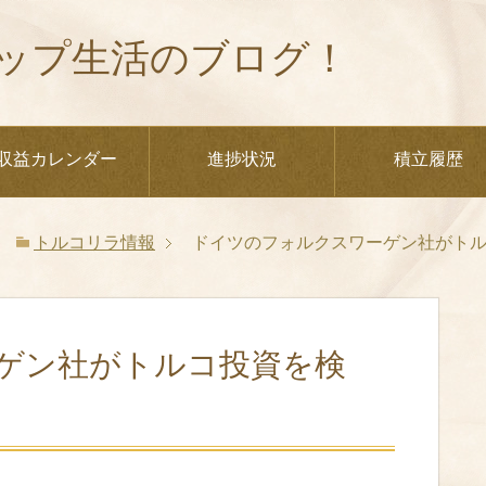
ップ生活のブログ！
収益カレンダー
進捗状況
積立履歴
トルコリラ情報
ドイツのフォルクスワーゲン社がト
ゲン社がトルコ投資を検