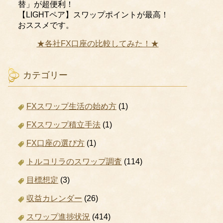
替」が超便利！
【LIGHTペア】スワップポイントが最高！
おススメです。
★各社FX口座の比較してみた！★
カテゴリー
FXスワップ生活の始め方
(1)
FXスワップ積立手法
(1)
FX口座の選び方
(1)
トルコリラのスワップ調査
(114)
目標想定
(3)
収益カレンダー
(26)
スワップ進捗状況
(414)