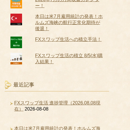
ー！
本日は米7月雇用統計の発表！ホ
ルムズ海峡の航行正常化期待が
後退！
FXスワップ生活への積立手法！
FXスワップ生活の積立 8/5(水)購
入結果！
最近記事
FXスワップ生活 進捗管理（2026.08.08現
在）
2026-08-08
本日は米7月雇用統計の発表！ホルムズ海