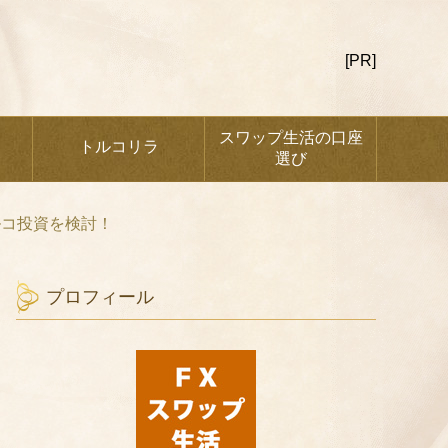
[PR]
スワップ生活の口座
トルコリラ
選び
ルコ投資を検討！
プロフィール