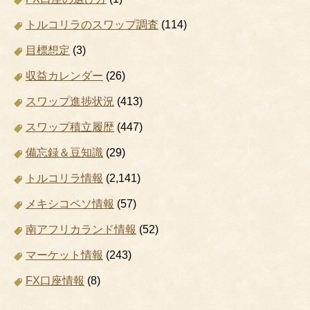
トルコリラのスワップ調査
(114)
目標想定
(3)
収益カレンダー
(26)
スワップ進捗状況
(413)
スワップ積立履歴
(447)
備忘録＆豆知識
(29)
トルコリラ情報
(2,141)
メキシコペソ情報
(57)
南アフリカランド情報
(52)
マーケット情報
(243)
FX口座情報
(8)