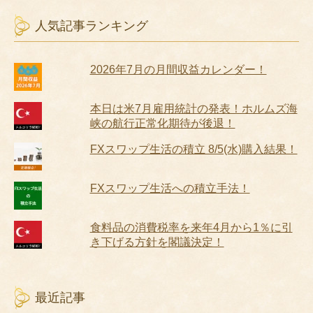
人気記事ランキング
2026年7月の月間収益カレンダー！
本日は米7月雇用統計の発表！ホルムズ海
峡の航行正常化期待が後退！
FXスワップ生活の積立 8/5(水)購入結果！
FXスワップ生活への積立手法！
食料品の消費税率を来年4月から1％に引
き下げる方針を閣議決定！
最近記事