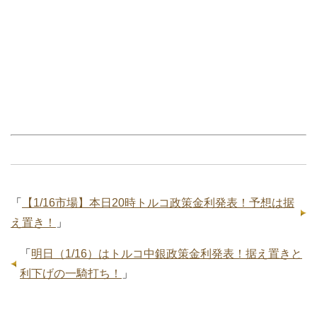
「
【1/16市場】本日20時トルコ政策金利発表！予想は据
え置き！
」
「
明日（1/16）はトルコ中銀政策金利発表！据え置きと
利下げの一騎打ち！
」