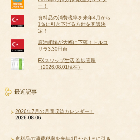
ー！
食料品の消費税率を来年4月から
1％に引き下げる方針を閣議決
定！
原油相場が大幅に下落！トルコ
リラ3.30円台！
FXスワップ生活 進捗管理
（2026.08.01現在）
最近記事
2026年7月の月間収益カレンダー！
2026-08-06
食料品の消費税率を来年4月から1％に引き