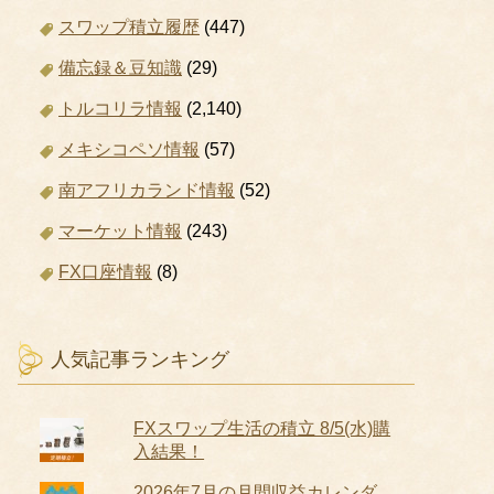
スワップ積立履歴
(447)
備忘録＆豆知識
(29)
トルコリラ情報
(2,140)
メキシコペソ情報
(57)
南アフリカランド情報
(52)
マーケット情報
(243)
FX口座情報
(8)
人気記事ランキング
FXスワップ生活の積立 8/5(水)購
入結果！
2026年7月の月間収益カレンダ