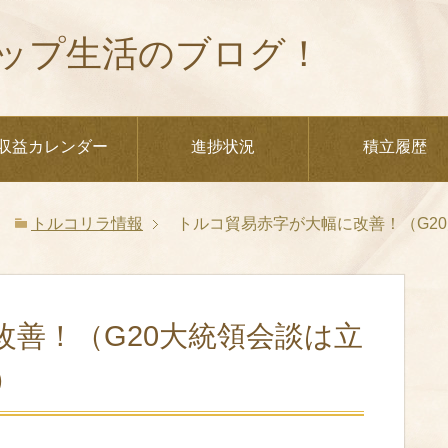
ップ生活のブログ！
収益カレンダー
進捗状況
積立履歴
トルコリラ情報
トルコ貿易赤字が大幅に改善！（G2
善！（G20大統領会談は立
）