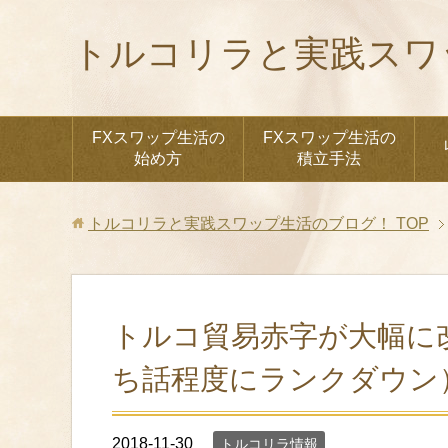
トルコリラと実践スワ
FXスワップ生活の
FXスワップ生活の
始め方
積立手法
トルコリラと実践スワップ生活のブログ！
TOP
トルコ貿易赤字が大幅に改
ち話程度にランクダウン
2018-11-30
トルコリラ情報