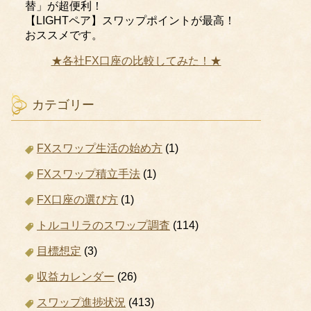
替」が超便利！
【LIGHTペア】スワップポイントが最高！
おススメです。
★各社FX口座の比較してみた！★
カテゴリー
FXスワップ生活の始め方
(1)
FXスワップ積立手法
(1)
FX口座の選び方
(1)
トルコリラのスワップ調査
(114)
目標想定
(3)
収益カレンダー
(26)
スワップ進捗状況
(413)