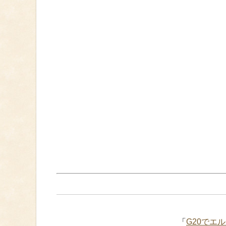
「
G20でエ