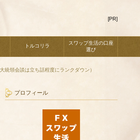
[PR]
スワップ生活の口座
トルコリラ
選び
0大統領会談は立ち話程度にランクダウン）
プロフィール