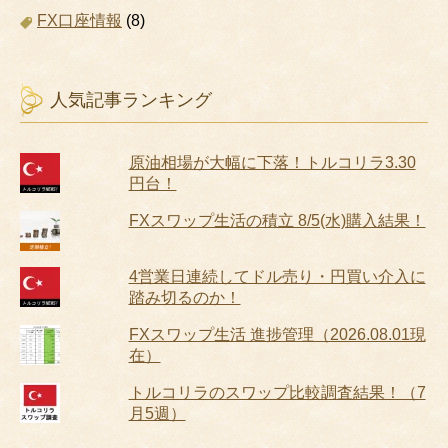
FX口座情報
(8)
人気記事ランキング
原油相場が大幅に下落！トルコリラ3.30
円台！
FXスワップ生活の積立 8/5(水)購入結果！
4営業日連続してドル売り・円買い介入に
踏み切るのか！
FXスワップ生活 進捗管理（2026.08.01現
在）
トルコリラのスワップ比較調査結果！（7
月5週）