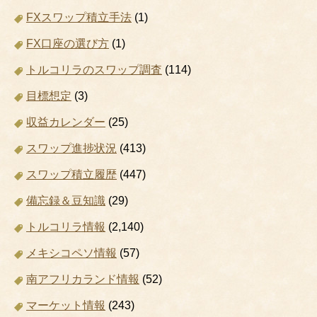
FXスワップ積立手法
(1)
FX口座の選び方
(1)
トルコリラのスワップ調査
(114)
目標想定
(3)
収益カレンダー
(25)
スワップ進捗状況
(413)
スワップ積立履歴
(447)
備忘録＆豆知識
(29)
トルコリラ情報
(2,140)
メキシコペソ情報
(57)
南アフリカランド情報
(52)
マーケット情報
(243)