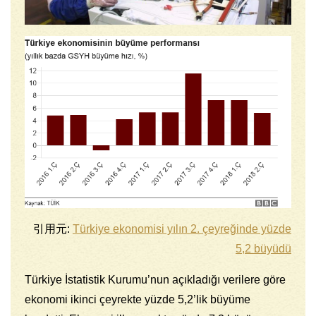
引用元:
Türkiye ekonomisi yılın 2. çeyreğinde yüzde
5,2 büyüdü
Türkiye İstatistik Kurumu’nun açıkladığı verilere göre
ekonomi ikinci çeyrekte yüzde 5,2’lik büyüme