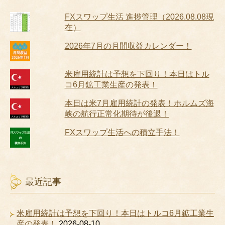
FXスワップ生活 進捗管理（2026.08.08現
在）
2026年7月の月間収益カレンダー！
米雇用統計は予想を下回り！本日はトル
コ6月鉱工業生産の発表！
本日は米7月雇用統計の発表！ホルムズ海
峡の航行正常化期待が後退！
FXスワップ生活への積立手法！
最近記事
米雇用統計は予想を下回り！本日はトルコ6月鉱工業生
産の発表！
2026-08-10