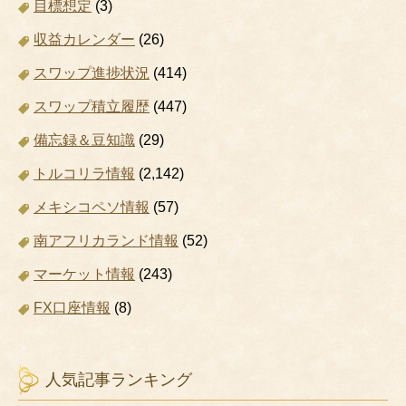
目標想定
(3)
収益カレンダー
(26)
スワップ進捗状況
(414)
スワップ積立履歴
(447)
備忘録＆豆知識
(29)
トルコリラ情報
(2,142)
メキシコペソ情報
(57)
南アフリカランド情報
(52)
マーケット情報
(243)
FX口座情報
(8)
人気記事ランキング