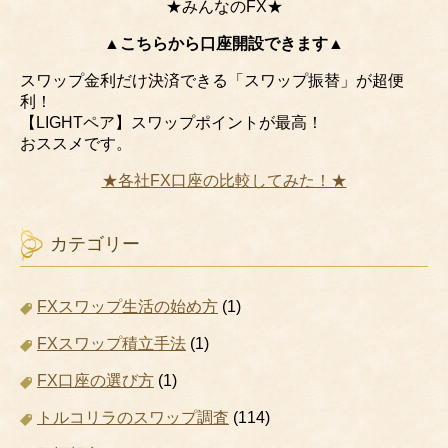
★みんなのFX★
▲こちらから口座開設できます▲
スワップ金利だけ決済できる「スワップ振替」が超便
利！
【LIGHTペア】スワップポイントが最高！
おススメです。
★各社FX口座の比較してみた！★
カテゴリー
FXスワップ生活の始め方
(1)
FXスワップ積立手法
(1)
FX口座の選び方
(1)
トルコリラのスワップ調査
(114)