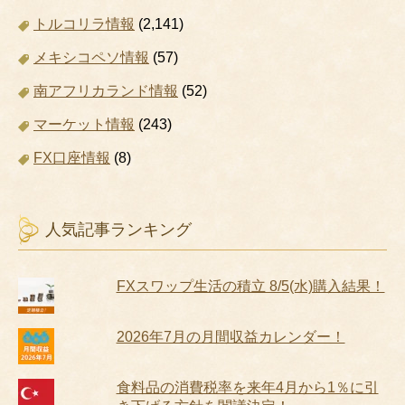
トルコリラ情報
(2,141)
メキシコペソ情報
(57)
南アフリカランド情報
(52)
マーケット情報
(243)
FX口座情報
(8)
人気記事ランキング
FXスワップ生活の積立 8/5(水)購入結果！
2026年7月の月間収益カレンダー！
食料品の消費税率を来年4月から1％に引