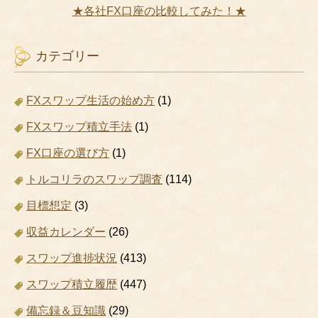
★各社FX口座の比較してみた！★
カテゴリー
FXスワップ生活の始め方
(1)
FXスワップ積立手法
(1)
FX口座の選び方
(1)
トルコリラのスワップ調査
(114)
目標想定
(3)
収益カレンダー
(26)
スワップ進捗状況
(413)
スワップ積立履歴
(447)
備忘録＆豆知識
(29)