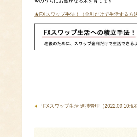
今のうちにお金がなる木を育てます！
★FXスワップ手法！（金利だけで生活する方
「
FXスワップ生活 進捗管理（2022.09.10現