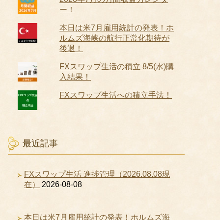
ー！
本日は米7月雇用統計の発表！ホ
ルムズ海峡の航行正常化期待が
後退！
FXスワップ生活の積立 8/5(水)購
入結果！
FXスワップ生活への積立手法！
最近記事
FXスワップ生活 進捗管理（2026.08.08現
在）
2026-08-08
本日は米7月雇用統計の発表！ホルムズ海