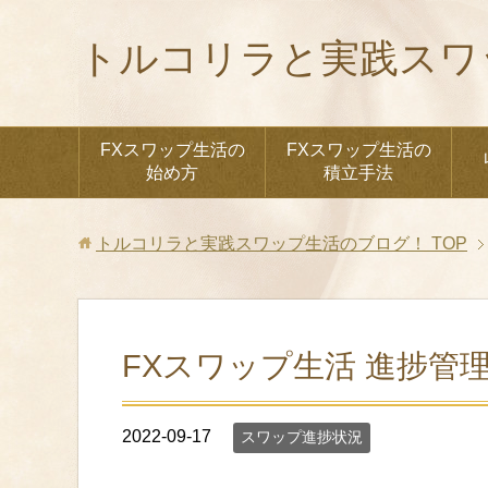
トルコリラと実践スワ
FXスワップ生活の
FXスワップ生活の
始め方
積立手法
トルコリラと実践スワップ生活のブログ！
TOP
FXスワップ生活 進捗管理（2
2022-09-17
スワップ進捗状況