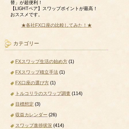
替」が超便利！
【LIGHTペア】スワップポイントが最高！
おススメです。
★各社FX口座の比較してみた！★
カテゴリー
FXスワップ生活の始め方
(1)
FXスワップ積立手法
(1)
FX口座の選び方
(1)
トルコリラのスワップ調査
(114)
目標想定
(3)
収益カレンダー
(26)
スワップ進捗状況
(414)