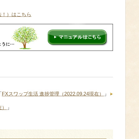
法！）はこちら
「
FXスワップ生活 進捗管理（2022.09.24現在）
」
在）
」