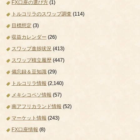
FX口座の選び方
(1)
トルコリラのスワップ調査
(114)
目標想定
(3)
収益カレンダー
(26)
スワップ進捗状況
(413)
スワップ積立履歴
(447)
備忘録＆豆知識
(29)
トルコリラ情報
(2,140)
メキシコペソ情報
(57)
南アフリカランド情報
(52)
マーケット情報
(243)
FX口座情報
(8)