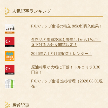
人気記事ランキング
FXスワップ生活の積立 8/5(水)購入結果！
食料品の消費税率を来年4月から1％に引
き下げる方針を閣議決定！
2026年7月の月間収益カレンダー！
原油相場が大幅に下落！トルコリラ3.30
円台！
FXスワップ生活 進捗管理（2026.08.01現
在）
最近記事