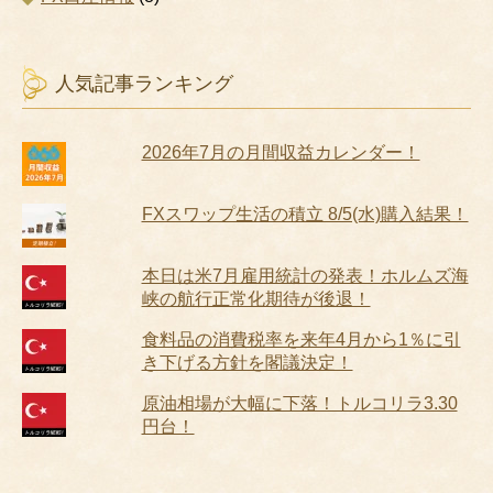
人気記事ランキング
2026年7月の月間収益カレンダー！
FXスワップ生活の積立 8/5(水)購入結果！
本日は米7月雇用統計の発表！ホルムズ海
峡の航行正常化期待が後退！
食料品の消費税率を来年4月から1％に引
き下げる方針を閣議決定！
原油相場が大幅に下落！トルコリラ3.30
円台！