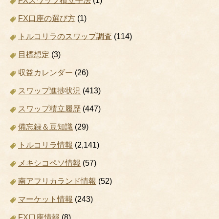
FXスワップ積立手法
(1)
FX口座の選び方
(1)
トルコリラのスワップ調査
(114)
目標想定
(3)
収益カレンダー
(26)
スワップ進捗状況
(413)
スワップ積立履歴
(447)
備忘録＆豆知識
(29)
トルコリラ情報
(2,141)
メキシコペソ情報
(57)
南アフリカランド情報
(52)
マーケット情報
(243)
FX口座情報
(8)