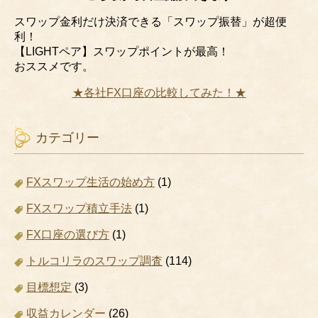
スワップ金利だけ決済できる「スワップ振替」が超便
利！
【LIGHTペア】スワップポイントが最高！
おススメです。
★各社FX口座の比較してみた！★
カテゴリー
FXスワップ生活の始め方
(1)
FXスワップ積立手法
(1)
FX口座の選び方
(1)
トルコリラのスワップ調査
(114)
目標想定
(3)
収益カレンダー
(26)