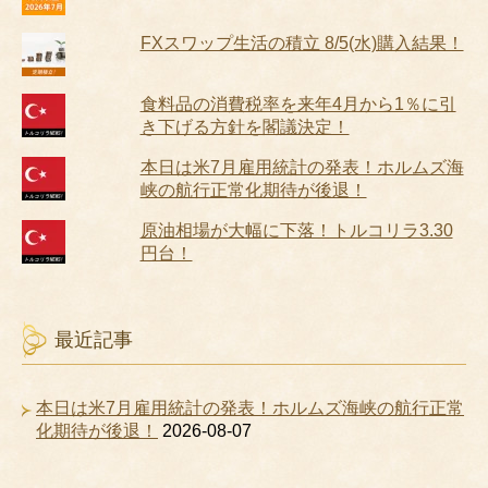
FXスワップ生活の積立 8/5(水)購入結果！
食料品の消費税率を来年4月から1％に引
き下げる方針を閣議決定！
本日は米7月雇用統計の発表！ホルムズ海
峡の航行正常化期待が後退！
原油相場が大幅に下落！トルコリラ3.30
円台！
最近記事
本日は米7月雇用統計の発表！ホルムズ海峡の航行正常
化期待が後退！
2026-08-07