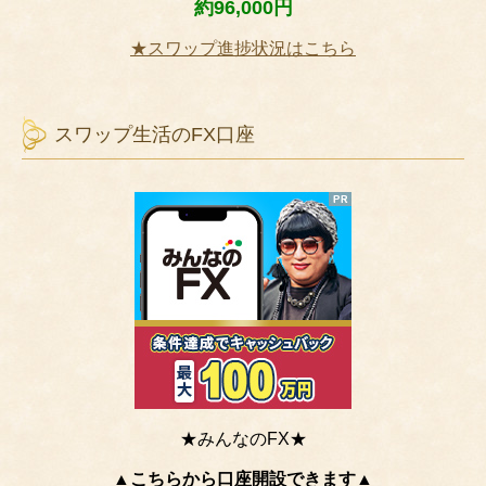
約96,000円
★スワップ進捗状況はこちら
スワップ生活のFX口座
★みんなのFX★
▲こちらから口座開設できます▲