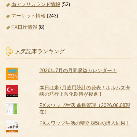
南アフリカランド情報
(52)
マーケット情報
(243)
FX口座情報
(8)
人気記事ランキング
2026年7月の月間収益カレンダー！
本日は米7月雇用統計の発表！ホルムズ海
峡の航行正常化期待が後退！
FXスワップ生活 進捗管理（2026.08.08現
在）
FXスワップ生活の積立 8/5(水)購入結果！