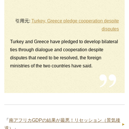
引用元:
Turkey, Greece pledge cooperation despite
disputes
Turkey and Greece have pledged to develop bilateral
ties through dialogue and cooperation despite
disputes that need to be resolved, the foreign
ministries of the two countries have said.
「
南アフリカGDPの結果が最悪！リセッション（景気後
退）
」