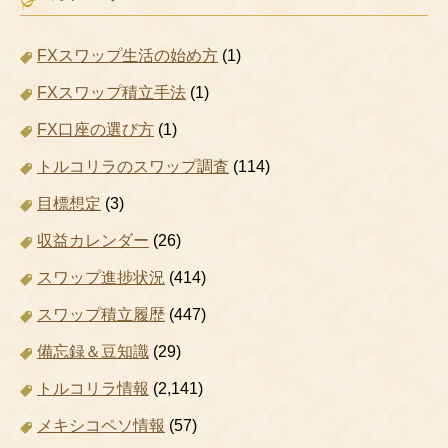
FXスワップ生活の始め方
(1)
FXスワップ積立手法
(1)
FX口座の選び方
(1)
トルコリラのスワップ調査
(114)
目標想定
(3)
収益カレンダー
(26)
スワップ進捗状況
(414)
スワップ積立履歴
(447)
備忘録＆豆知識
(29)
トルコリラ情報
(2,141)
メキシコペソ情報
(57)