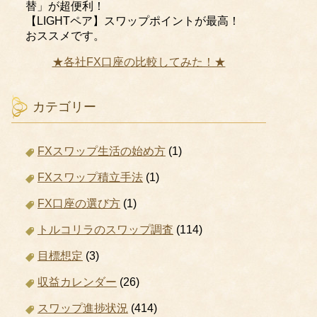
替」が超便利！
【LIGHTペア】スワップポイントが最高！
おススメです。
★各社FX口座の比較してみた！★
カテゴリー
FXスワップ生活の始め方
(1)
FXスワップ積立手法
(1)
FX口座の選び方
(1)
トルコリラのスワップ調査
(114)
目標想定
(3)
収益カレンダー
(26)
スワップ進捗状況
(414)