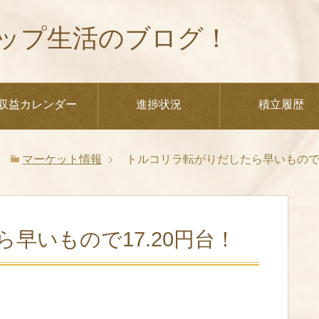
ップ生活のブログ！
収益カレンダー
進捗状況
積立履歴
マーケット情報
トルコリラ転がりだしたら早いもので1
早いもので17.20円台！