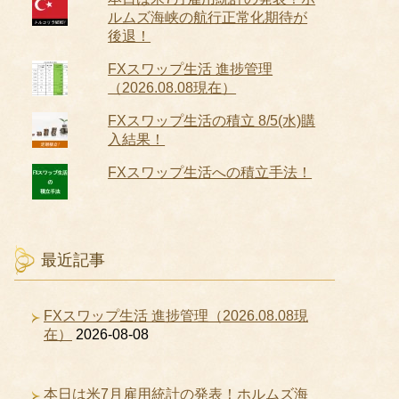
ルムズ海峡の航行正常化期待が
後退！
FXスワップ生活 進捗管理
（2026.08.08現在）
FXスワップ生活の積立 8/5(水)購
入結果！
FXスワップ生活への積立手法！
最近記事
FXスワップ生活 進捗管理（2026.08.08現
在）
2026-08-08
本日は米7月雇用統計の発表！ホルムズ海