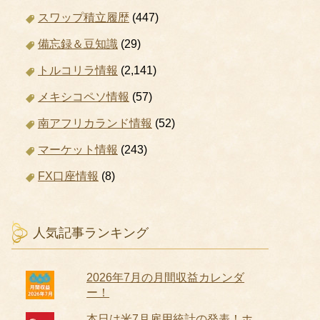
スワップ積立履歴
(447)
備忘録＆豆知識
(29)
トルコリラ情報
(2,141)
メキシコペソ情報
(57)
南アフリカランド情報
(52)
マーケット情報
(243)
FX口座情報
(8)
人気記事ランキング
2026年7月の月間収益カレンダ
ー！
本日は米7月雇用統計の発表！ホ