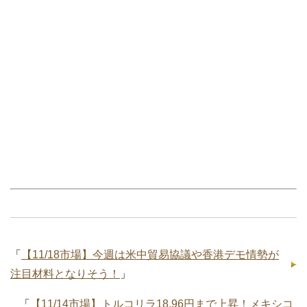
「
【11/18市場】今週は米中貿易協議や香港デモ情勢が
注目材料となりそう！
」
「
【11/14市場】トルコリラ18.96円まで上昇！メキシコ