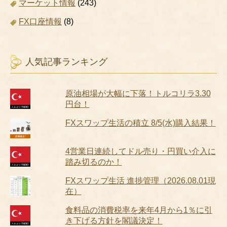
マーケット情報
(243)
FX口座情報
(8)
人気記事ランキング
原油相場が大幅に下落！トルコリラ3.30
円台！
FXスワップ生活の積立 8/5(水)購入結果！
4営業日連続してドル売り・円買い介入に
踏み切るのか！
FXスワップ生活 進捗管理（2026.08.01現
在）
食料品の消費税率を来年4月から1％に引
き下げる方針を閣議決定！