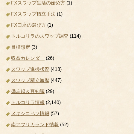
FXスワップ生活の始め方
(1)
FXスワップ積立手法
(1)
FX口座の選び方
(1)
トルコリラのスワップ調査
(114)
目標想定
(3)
収益カレンダー
(26)
スワップ進捗状況
(413)
スワップ積立履歴
(447)
備忘録＆豆知識
(29)
トルコリラ情報
(2,140)
メキシコペソ情報
(57)
南アフリカランド情報
(52)